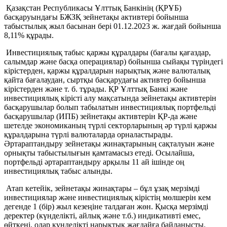
Қазақстан Республикасы Ұлттық Банкінің (ҚРҰБ)
басқаруындағы БЖЗҚ зейнетақы активтері бойынша
табыстылық жыл басынан бері 01.12.2023 ж. жағдай бойынша
8,11% құрады.
Инвестициялық табыс қаржы құралдары (бағалы қағаздар,
салымдар және басқа операциялар) бойынша сыйақы түріндегі
кірістерден, қаржы құралдарын нарықтық және валюталық
қайта бағалаудан, сыртқы басқарудағы активтер бойынша
кірістерден және т. б. тұрады. ҚР Ұлттық Банкі және
инвестициялық кірісті алу мақсатында зейнетақы активтерін
басқарушылар болып табылатын инвестициялық портфельді
басқарушылар (ИПБ) зейнетақы активтерін ҚР-да және
шетелде экономиканың түрлі секторларының әр түрлі қаржы
құралдарына түрлі валюталарда орналастырады.
Әртараптандыру зейнетақы жинақтарының сақталуын және
орнықты табыстылығын қамтамасыз етеді. Осылайша,
портфельді әртараптандыру арқылы 11 ай ішінде оң
инвестициялық табыс алынды.
Атап кетейік, зейнетақы жинақтары – бұл ұзақ мерзімді
инвестициялар және инвестициялық кірістің мөлшерін кем
дегенде 1 (бір) жыл кезеңіне талдаған жөн. Қысқа мерзімді
деректер (күнделікті, айлық және т.б.) индикативті емес,
өйткені, олар күнделікті нарықтық жағдайға байланысты.