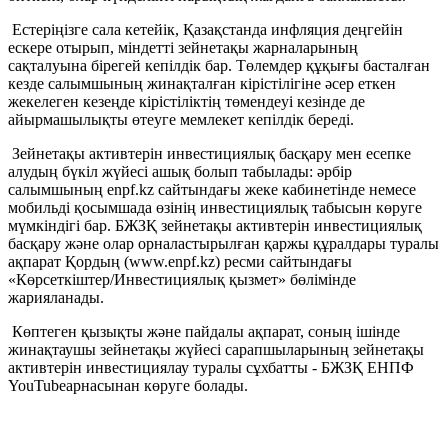
Естеріңізге сала кетейік, Қазақстанда инфляция деңгейін
ескере отырып, міндетті зейнетақы жарналарының
сақталуына бірегей кепілдік бар. Төлемдер құқығы басталған
кезде салымшының жинақталған кірістілігіне әсер еткен
жекелеген кезеңде кірістіліктің төмендеуі кезінде де
айырмашылықты өтеуге мемлекет кепілдік береді.
Зейнетақы активтерін инвестициялық басқару мен есепке
алудың бүкіл жүйесі ашық болып табылады: әрбір
салымшының enpf.kz сайтындағы жеке кабинетінде немесе
мобильді қосымшада өзінің инвестициялық табысын көруге
мүмкіндігі бар. БЖЗҚ зейнетақы активтерін инвестициялық
басқару және олар орналастырылған қаржы құралдары туралы
ақпарат Қордың (www.enpf.kz) ресми сайтындағы
«Көрсеткіштер/Инвестициялық қызмет» бөлімінде
жарияланады.
Көптеген қызықты және пайдалы ақпарат, соның ішінде
жинақтаушы зейнетақы жүйесі сарапшыларының зейнетақы
активтерін инвестициялау туралы сұхбатты - БЖЗҚ ЕНПФ
YouTubeарнасынан көруге болады.