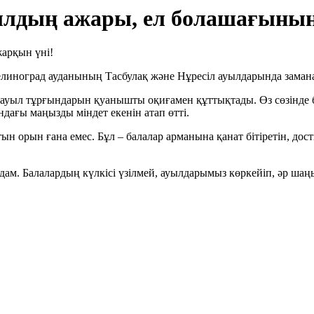
уылдың ажары, ел болашағының
линоград ауданының Тасбулақ және Нұресіл ауылдарында замана
 ауыл тұрғындарын қуанышты оқиғамен құттықтады. Өз сөзінде
ндағы маңызды міндет екенін атап өтті.
н орын ғана емес. Бұл – балалар арманына қанат бітіретін, дос
дам. Балалардың күлкісі үзілмей, ауылдарымыз көркейіп, әр шаңы