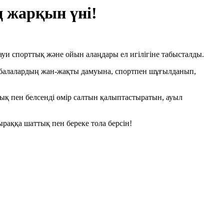
 жарқын үні!
уи спорттық және ойын алаңдары ел игілігіне табысталды.
 балалардың жан-жақты дамуына, спортпен шұғылданып,
тық пен белсенді өмір салтын қалыптастыратын, ауыл
раққа шаттық пен береке тола берсін!