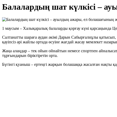
Балалардың шат күлкісі – а
1 маусым – Халықаралық балаларды қорғау күні қарсаңында Це
Салтанатты шараға аудан әкімі Дарын Сабырғалиұлы қатысып,
қауіпсіз әрі жайлы ортада өсуіне жағдай жасау мемлекет назары
Жаңа алаңдар – тек ойын ойнайтын немесе спортпен айналысаты
тұрғындарын біріктіретін орта.
Бүгінгі қуаныш – ертеңгі жарқын болашаққа жасалған нақты қа