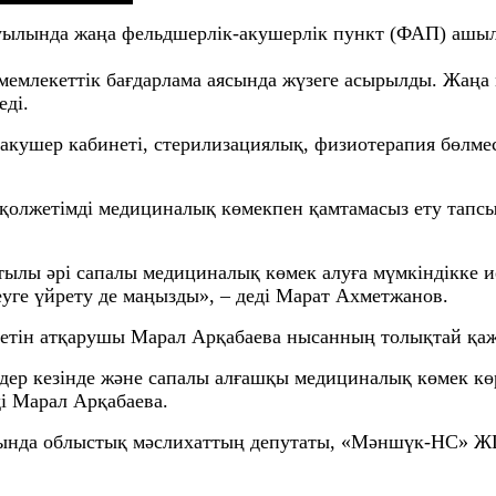
ауылында жаңа фельдшерлік-акушерлік пункт (ФАП) аш
 мемлекеттік бағдарлама аясында жүзеге асырылды. Жаң
еді.
акушер кабинетi, стерилизациялық, физиотерапия бөлмес
олжетімді медициналық көмекпен қамтамасыз ету тапсы
ытылы әрі сапалы медициналық көмек алуға мүмкіндікке 
уге үйрету де маңызды», – деді Марат Ахметжанов.
детін атқарушы Марал Арқабаева нысанның толықтай қаж
дер кезінде және сапалы алғашқы медициналық көмек кө
ді Марал Арқабаева.
атында облыстық мәслихаттың депутаты, «Мәншүк-НС» Ж