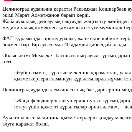
Целиноград ауданына қарасты Рақымжан Қошқарбаев 
әкімі Марат Ахметжанов барып көрді.
Жоба ауылдық денсаулық сақтауды жаңғырту жөніндегі
медициналық көмекпен қамтамасыз етуге мүмкіндік бер
ФАП құрамында: процедуралық және екпе кабинеттері, 
бөлмесі бар. Бір ауысымда 40 адамды қабылдай алады.
Облыс әкімі Мемлекет басшысының ауыл тұрғындарын қ
өтті.
«Әрбір азамат, тұратын мекеніне қарамастан, уақ
қызметкерлерді заманауи құрылғыларда жұмыс істе
Целиноград аудандық емханасының бас дәрігерінің мін
«Жаңа фельдшерлік-акушерлік пункт тұрғындарға 
істеуі үшін қажетті құрылғылар орнатылған», – де
Ауылға келген медицина қызметкерлерін қолдау мақс
алуға қаражат бөлді.