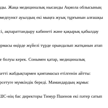
ылды. Жаңа медициналық нысанды Ақмола облысының
а медпункт ауылдың екі мыңға жуық тұрғынын алғашқы
і, ақпараттандыру кабинеті және қақырық қабылдау
рмасы өңірде жүйелі түрде орындалып жатқанын атап
ие болуы керек. Сонымен қатар, медициналық
етті жабдықтармен қамтамасыз етілгенін айтты:
рсетуге мүмкіндік береді. Мамандардың жұмыс
ШС-нің бас директоры Тимур Пшенов екі пәтер сатып