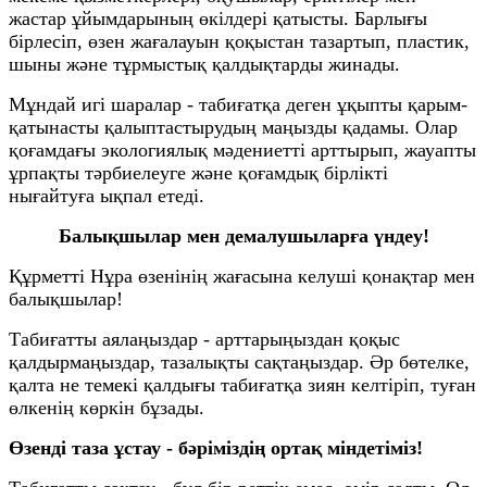
жастар ұйымдарының өкілдері қатысты. Барлығы
бірлесіп, өзен жағалауын қоқыстан тазартып, пластик,
шыны және тұрмыстық қалдықтарды жинады.
Мұндай игі шаралар - табиғатқа деген ұқыпты қарым-
қатынасты қалыптастырудың маңызды қадамы. Олар
қоғамдағы экологиялық мәдениетті арттырып, жауапты
ұрпақты тәрбиелеуге және қоғамдық бірлікті
нығайтуға ықпал етеді.
Балықшылар мен демалушыларға үндеу!
Құрметті Нұра өзенінің жағасына келуші қонақтар мен
балықшылар!
Табиғатты аялаңыздар - арттарыңыздан қоқыс
қалдырмаңыздар, тазалықты сақтаңыздар. Әр бөтелке,
қалта не темекі қалдығы табиғатқа зиян келтіріп, туған
өлкенің көркін бұзады.
Өзенді таза ұстау - бәріміздің ортақ міндетіміз!