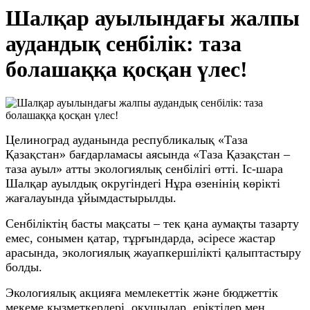
Шалқар ауылындағы жалпы
аудандық сенбілік: таза
болашаққа қосқан үлес!
Целиноград ауданында республикалық «Таза
Қазақстан» бағдарламасы аясында «Таза Қазақстан –
таза ауыл» атты экологиялық сенбілігі өтті. Іс-шара
Шалқар ауылдық округіндегі Нұра өзенінің көрікті
жағалауында ұйымдастырылды.
Сенбіліктің басты мақсаты – тек қана аумақты тазарту
емес, сонымен қатар, тұрғындарда, әсіресе жастар
арасында, экологиялық жауапкершілікті қалыптастыру
болды.
Экологиялық акцияға мемлекеттік және бюджеттік
мекеме қызметкерлері, оқушылар, еріктілер мен