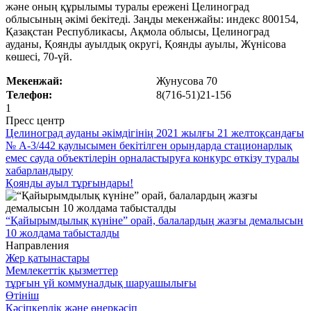
және оның құрылымы туралы ережені Целиноград
облысының әкімі бекітеді. Заңды мекенжайы: индекс 800154,
Қазақстан Республикасы, Ақмола облысы, Целиноград
ауданы, Қоянды ауылдық округі, Қоянды ауылы, Жүнісова
көшесі, 70-үй.
Мекенжай:
Жунусова 70
Телефон:
8(716-51)21-156
1
Пресс центр
Целиноград ауданы әкімдігінің 2021 жылғы 21 желтоқсандағы
№ А-3/442 қаулысымен бекітілген орындарда стационарлық
емес сауда объектілерін орналастыруға конкурс өткізу туралы
хабарландыру
Қоянды ауыл тұрғындары!
“Қайырымдылық күніне” орай, балалардың жазғы демалысын
10 жолдама табысталды
Направления
Жер қатынастары
Мемлекеттік қызметтер
тұрғын үй коммуналдық шаруашылығы
Өтініш
Кәсіпкерлік және өнеркәсіп