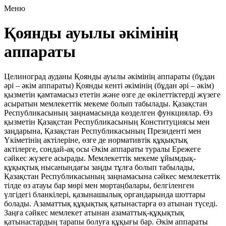
Меню
Қоянды ауылы әкімінің
аппараты
Целиноград ауданы Қоянды ауылы әкімінің аппараты (бұдан
әрі – әкім аппараты) Қоянды кенті әкімінің (бұдан әрі – әкім)
қызметін қамтамасыз ететін және өзге де өкілеттіктерді жүзеге
асыратын мемлекеттік мекеме болып табылады. Қазақстан
Республикасының заңнамасында көзделген функциялар. Өз
қызметін Қазақстан Республикасының Конституциясы мен
заңдарына, Қазақстан Республикасының Президенті мен
Үкіметінің актілеріне, өзге де нормативтік құқықтық
актілерге, сондай-ақ осы Әкім аппараты туралы Ережеге
сәйкес жүзеге асырады. Мемлекеттік мекеме ұйымдық-
құқықтық нысанындағы заңды тұлға болып табылады,
Қазақстан Республикасының заңнамасына сәйкес мемлекеттік
тілде өз атауы бар мөрі мен мөртаңбалары, белгіленген
үлгідегі бланкілері, қазынашылық органдарында шоттары
болады. Азаматтық құқықтық қатынастарға өз атынан түседі.
Заңға сәйкес мемлекет атынан азаматтық-құқықтық
қатынастардың тарапы болуға құқығы бар. Әкім аппараты