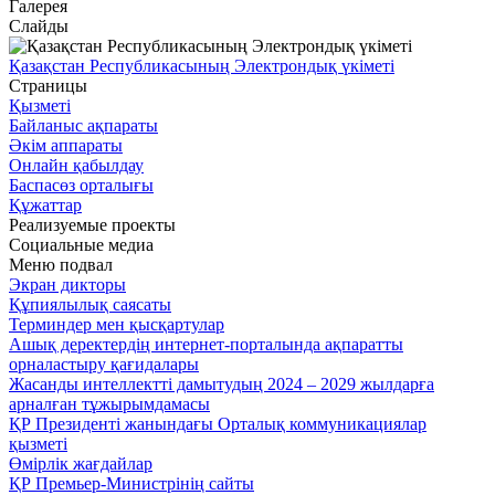
Галерея
Слайды
Қазақстан Республикасының Электрондық үкіметі
Страницы
Қызметі
Байланыс ақпараты
Әкім аппараты
Онлайн қабылдау
Баспасөз орталығы
Құжаттар
Реализуемые проекты
Социальные медиа
Меню подвал
Экран дикторы
Құпиялылық саясаты
Терминдер мен қысқартулар
Ашық деректердің интернет-порталында ақпаратты
орналастыру қағидалары
Жасанды интеллектті дамытудың 2024 – 2029 жылдарға
арналған тұжырымдамасы
ҚР Президенті жанындағы Орталық коммуникациялар
қызметі
Өмірлік жағдайлар
ҚР Премьер-Министрінің сайты