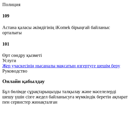
Полиция
109
Астана қаласы әкімдігінің iKomek бірыңғай байланыс
орталығы
101
Өрт сөндру қызметі
Услуги
Жер учаскесінің нысаналы мақсатын өзгертуге шешім беру
Руководство
Онлайн қабылдау
Бұл бөлімде сұрақтарыңызды талқылау және мәселелерді
шешу үшін сізге жедел байланысуға мүмкіндік беретін ақпарат
пен сервистер жинақталған
Өту