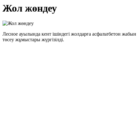
Жол жөндеу
Лесное ауылында кент ішіндегі жолдарға асфальтбетон жабын
төсеу жұмыстары жүргізілді.