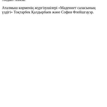
Аталмыш көрменің жүргізушілері «Мәдениет саласының
үздігі» Тоқтарбек Қалдырбаев және София Флейшгауэр.