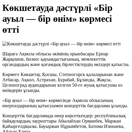
Көкшетауда дәстүрлі «Бір
ауыл — бір өнім» көрмесі
өтті
Шараға Ақмола облысы әкімінің орынбасары Ернар
Жарқешов, бизнес қауымдастығының, мемлекеттік
органдардың және қоғамдық бірлестіктердің өкілдері қатысты.
Көрмеге Көкшетау, Қосшы, Степногорск қалаларынан және
Атбасар, Ақкөл, Астрахан, Бурабай, Бұланды, Жақсы,
Целиноград аудандарынан келген 50-ге жуық қатысушы өз
өнімдерін ұсынды.
«Бір ауыл — бір өнім» көрмесінде Ақмола облысының
өнерпаздарының қатысуымен концерттік бағдарлама ұсынды.
Концерттік бағдарламада өнер көрсеткендер: республикалық
байқаулардың лауреаттары Абылайхан Орманбек, Маржан
Қайыргелдіқызы, Бауыржан Нұрымбетов, Бәтима Изинаева,
Айдын Хамза.