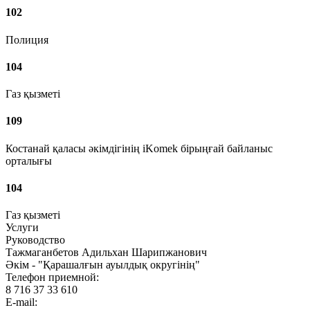
102
Полиция
104
Газ қызметі
109
Костанай қаласы әкімдігінің iKomek бірыңғай байланыс
орталығы
104
Газ қызметі
Услуги
Руководство
Тажмаганбетов Адильхан Шарипжанович
Әкім - "Қарашалғын ауылдық округінің"
Телефон приемной:
8 716 37 33 610
E-mail: