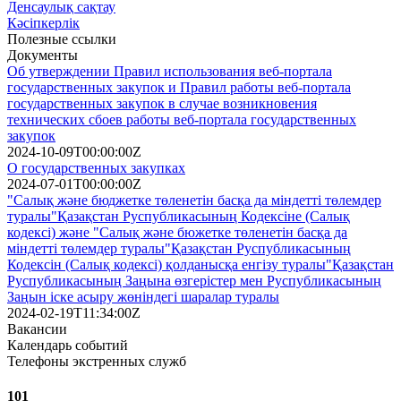
Денсаулық сақтау
Кәсіпкерлік
Полезные ссылки
Документы
Об утверждении Правил использования веб-портала
государственных закупок и Правил работы веб-портала
государственных закупок в случае возникновения
технических сбоев работы веб-портала государственных
закупок
2024-10-09T00:00:00Z
О государственных закупках
2024-07-01T00:00:00Z
"Салық және бюджетке төленетін басқа да міндетті төлемдер
туралы"Қазақстан Руспубликасының Кодексіне (Салық
кодексі) және "Салық және бюжетке төленетін басқа да
міндетті төлемдер туралы"Қазақстан Руспубликасының
Кодексін (Салық кодексі) қолданысқа енгізу туралы"Қазақстан
Руспубликасының Заңына өзгерістер мен Руспубликасының
Заңын іске асыру жөніндегі шаралар туралы
2024-02-19T11:34:00Z
Вакансии
Календарь событий
Телефоны экстренных служб
101