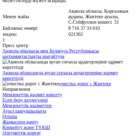
өкілеттіктерді жүзеге асырады.
Ақмола облысы, Қорғалжын
Мекен жайы
ауданы, Жантеке ауылы,
С.Сейфуллин көшесі 51
Байланыс нөмірі
8 716 37 33 610
индекс
021302
1
Пресс центр
Ақмола обылысы мен Беларусь Республикасы
ынтымақтастықты нығайтуда
Ақмола облысында ауған соғысы ардагерлеріне құрмет
көрсетілді
очистка дорог с Жантеке
Направления
Мемлекеттік қызмет көрсету
Есеп беру кездесулері
Мемлекеттік қызметтер
Ауыл шаруашылығы
Өтініш
Жұмыспен қамту
Көркейту және ТҮКШ
Әлеуметтік қорғау