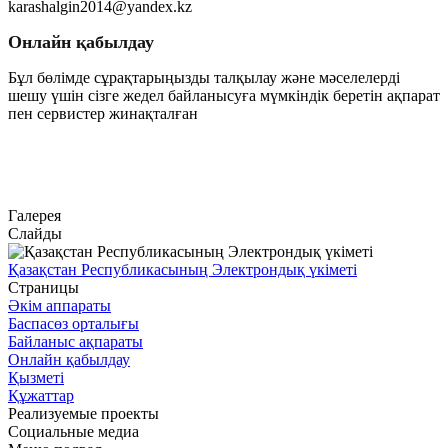
karashalgin2014@yandex.kz
Онлайн қабылдау
Бұл бөлімде сұрақтарыңызды талқылау және мәселелерді
шешу үшін сізге жедел байланысуға мүмкіндік беретін ақпарат
пен сервистер жинақталған
Өту
Галерея
Слайды
Қазақстан Республикасының Электрондық үкіметі
Страницы
Әкім аппараты
Баспасөз орталығы
Байланыс ақпараты
Онлайн қабылдау
Қызметі
Құжаттар
Реализуемые проекты
Социальные медиа