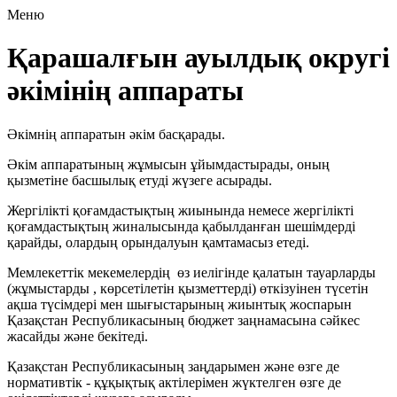
Меню
Қарашалғын ауылдық округі
әкімінің аппараты
Әкімнің аппаратын әкім басқарады.
Әкім аппаратының жұмысын ұйымдастырады, оның
қызметіне басшылық етуді жүзеге асырады.
Жергілікті қоғамдастықтың жиынында немесе жергілікті
қоғамдастықтың жиналысында қабылданған шешімдерді
қарайды, олардың орындалуын қамтамасыз етеді.
Мемлекеттік мекемелердің өз иелігінде қалатын тауарларды
(жұмыстарды , көрсетілетін қызметтерді) өткізуінен түсетін
ақша түсімдері мен шығыстарының жиынтық жоспарын
Қазақстан Республикасының бюджет заңнамасына сәйкес
жасайды және бекітеді.
Қазақстан Республикасының заңдарымен және өзге де
нормативтік - құқықтық актілерімен жүктелген өзге де