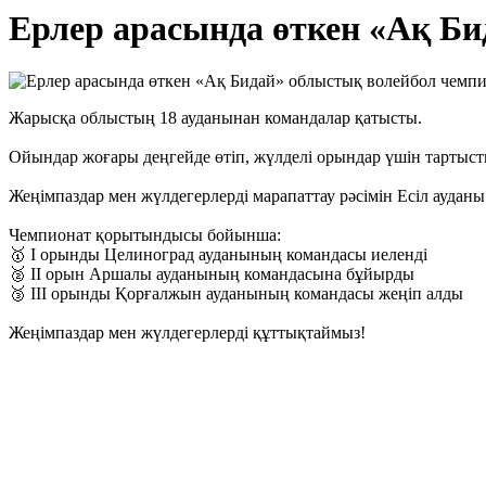
Ерлер арасында өткен «Ақ Би
Жарысқа облыстың 18 ауданынан командалар қатысты.
Ойындар жоғары деңгейде өтіп, жүлделі орындар үшін тартыст
Жеңімпаздар мен жүлдегерлерді марапаттау рәсімін Есіл ауданы
Чемпионат қорытындысы бойынша:
🥇 І орынды Целиноград ауданының командасы иеленді
🥈 ІІ орын Аршалы ауданының командасына бұйырды
🥉 ІІІ орынды Қорғалжын ауданының командасы жеңіп алды
Жеңімпаздар мен жүлдегерлерді құттықтаймыз!