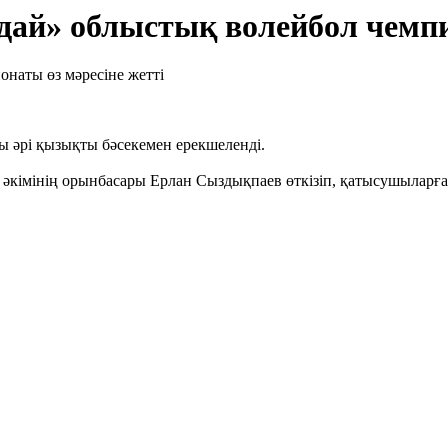
дай» облыстық волейбол чемпи
ы әрі қызықты бәсекемен ерекшеленді.
 әкімінің орынбасары Ерлан Сыздықпаев өткізіп, қатысушыларға 