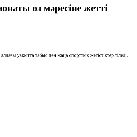
онаты өз мәресіне жетті
алдағы уақытта табыс пен жаңа спорттық жетістіктер тіледі.