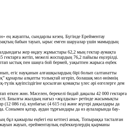
ын» ең жауапты, сындарлы кезең. Бүгінде Ерейментау
опырақтың бабын тауып, ырыс емген шаруалар үшін мамырдың
алдындағы жер өңдеу жұмыстары 62,2 мың гектар аумақта
45 гектарға жетіп, межелі жоспардың 76,2 пайызы еңсерілді.
аптап ыстық пен шаңға бой бермей, уақытпен жарыса еңбек
нып, егіс науқанын алғашқылардың бірі болып салтанатты
уық” құнарлы алқапты толықтай игеріп, болашақ мол өнімнің
түлік қауіпсіздігіне қосылған қомақты үлес әрі өзгелерге дем
ап өткен жөн. Мәселен, берекелі бидай дақылы 42 000 гектарға
ып түсті. Биылғы жылдың нағыз «жұлдызы» ретінде жасымықты
 (12 086 га), күнбағыс (4 615 га) және жүгері дақылдары да
а. Сонымен қатар, аудан тұрғындары да өз аулаларында бау-
ың бұл қажырлы еңбегі еш кетпесі анық. Топыраққа тасталған
ікті жауын жауып, ерейментаулық еңбеккерлердің қырманы