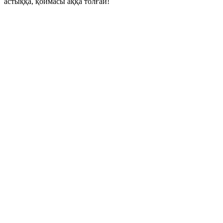
астыққа, қоймасы аққа толғай!