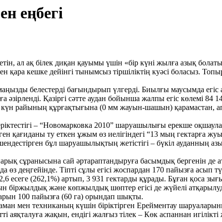
н еңбегі
тін, ал ақ білек диқан қауымы үшін «бір күні жылға азық болат
ден қара кешке дейінгі тынымсыз тіршіліктің куәсі боласыз. Т
аңызды белестерді бағындырып үлгерді. Биылғы маусымда егіс 
 әзірленді. Қазіргі сәтте аудан бойынша жалпы егіс көлемі 84 1
тар күн райының құрғақтығына (0 мм жауын-шашын) қарамастан, 
еріктестігі – “Новомарковка 2010” шаруашылығы ерекше оқшаула
еген қағиданы ту еткен ұжым өз иелігіндегі “13 мың гектарға ж
ендестірген бұл шаруашылықтың жетістігі – бүкіл ауданның азық-
арық сұранысына сай әртараптандыруға басымдық бергенін де ат
ы да өз деңгейінде. Тіпті сұлы егісі жоспардан 170 пайызға ас
6 есеге (262,1%) артып, 3 931 гектарды құрады. Бұған қоса зығыр
тын біржылдық және көпжылдық шөптер егісі де жүйелі атқарылуд
парын 100 пайызға (60 га) орындап шықты.
 маман мен техниканың күшін біріктірген Ерейментау шаруаларын
 сәтті аяқталуға жақын, ендігі жалғыз тілек – Көк аспаннан игіл