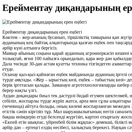
Ерейментау диқандарының ере
Ерейментау диқандарының ерен еңбегі
Көктем – жер-ананың бусанып, тіршіліктің тамырына қан жүгіре
ауданының кең байтақ алқаптарында қызған еңбек пен таңсәрі
әрбір күні алтынға бергісіз.
Мамыр айының соңына қарай ауданның агроөнеркәсіп кешені м
толықтай, яғни 100 пайызға орындалып, қара жер дән қабылдауға
Дала төсінде 30-дан астам қуатты техника тізгіндеген азамат
етуде.
Осынау қыз-қыз қайнаған еңбек майданында ауданның іргелі с
түрде аяқтады. «Жер – ырыстың көзі, еңбек – табыстың көзі» д
берік іргетасын қалады. Заманауи агротехнологияларды шебер ш
берер нақты үлгі.
Аудан диқандары биыл тек дәстүрлі бидай егумен шектелмей, н
себіліп, жоспарлы түрде жүріп жатса, арпа мен сұлы алқаптар
(чечевица) айтуға болады, оның көлемі жоспарланған межеден 2,
егістік сәнін кіргізіп тұр. Мал шаруашылығының негізі санала
бақша өнімдерін егуді белсенді жүргізіп, картоп отырғызу жос
«Екпей егін шықпас, үйренбей білім жұқпас» демекші, білікті
әрбір дән – ертеңгі елдің несібесі, халықтың берекесі. Науқан