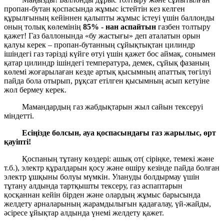
пропан-бутан қоспасында жұмыс істейтін кез келген
құрылғының кейіннен қалыпты жұмыс істеуі үшін баллонды
оның толық көлемінің
85% - нан аспайтын
газбен толтыру
қажет! Газ баллонында «бу жастығы» деп аталатын орын
қалуы керек – пропан-бутанның сұйықтықтан цилиндр
ішіндегі газ тәрізді күйге өтуі үшін қажет бос аймақ, сонымен
қатар цилиндр ішіндегі температура, демек, сұйық фазаның
көлемі жоғарылаған кезде артық қысымның апаттық төгілуі
пайда бола отырып, рұқсат етілген қысымның асып кетуіне
жол бермеу керек.
Мамандардың газ жабдықтарын жыл сайын тексеруі
міндетті.
Есіңізде болсын, ауа қоспасындағы газ жарылыс, өрт
қауіпті!
Қоспаның тұтану көздері: ашық от( сіріңке, темекі және
т.б.), электр құралдарын қосу және өшіру кезінде пайда болған
электр ұшқыны болуы мүмкін. Улануды болдырмау үшін
тұтану алдында тартқышты тексеру, газ аспаптарын
қосқаннан кейін бірден және олардың жұмыс барысында
желдету арналарының жарамдылығын қадағалау, үй-жайды,
әсіресе ұйықтар алдында үнемі желдету қажет.