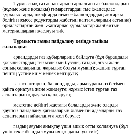
Тұрмыстық газ аспаптарына арналған газ баллондарын
(жұмыс және қосалқы) ғимараттардан тыс (жапсарлас
құрылыстарда, шкафтарда немесе баллондардың жоғарғы
бөлігін немесе редукторды жабатын қаптамалардың астында)
орналастырған жөн. Жапсарлас құрылыстар жанбайтын
материалдардан жасалуы тиіс.
Тұрмыста газды пайдалану кезінде тыйым
салынады:
арқандарды газ құбырларына байлауға (бұл бұрандалы
қосылыстардың тығыздығын бұзады, газдың ағуы және
соның салдарынан жарылыс болуы мүмкін); жанып тұрған
пештің үстіне киім-кешек кептіруге;
газ аспаптарын, баллондарды, арматураны өз бетімен
қайта орнатуға және жөндеуге; жұмыс істеп тұрған газ
аспаптарын қараусыз қалдыруға;
мектепке дейінгі жастағы балаларды және оларды
қауіпсіз пайдалану қағидаларын білмейтін адамдарды газ
аспаптарын пайдалануға жол беруге;
газдың ағуын анықтау үшін ашық отты қолдануға (бұл
үшін тек сабынды эмульсия қолданылуы тиіс);