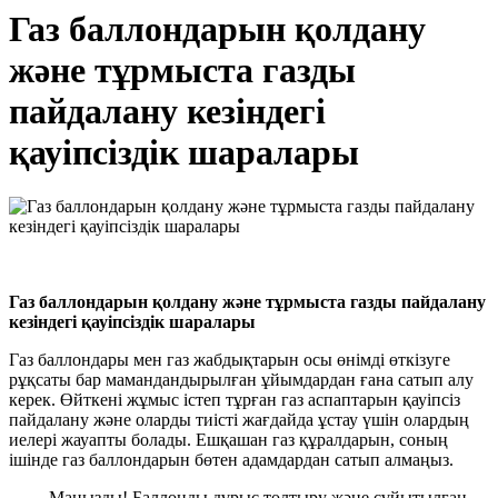
Газ баллондарын қолдану
және тұрмыста газды
пайдалану кезіндегі
қауіпсіздік шаралары
Газ баллондарын қолдану және тұрмыста газды пайдалану
кезіндегі қауіпсіздік шаралары
Газ баллондары мен газ жабдықтарын осы өнімді өткізуге
рұқсаты бар мамандандырылған ұйымдардан ғана сатып алу
керек. Өйткені жұмыс істеп тұрған газ аспаптарын қауіпсіз
пайдалану және оларды тиісті жағдайда ұстау үшін олардың
иелері жауапты болады. Ешқашан газ құралдарын, соның
ішінде газ баллондарын бөтен адамдардан сатып алмаңыз.
Маңызды! Баллонды дұрыс толтыру және сұйытылған