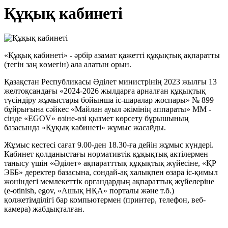
Құқық кабинеті
«Құқық кабинеті» - әрбір азамат қажетті құқықтық ақпаратты
(тегін заң көмегін) ала алатын орын.
Қазақстан Республикасы Әділет министрінің 2023 жылғы 13
желтоқсандағы «2024-2026 жылдарға арналған құқықтық
түсіндіру жұмыстары бойынша іс-шаралар жоспары» № 899
бұйрығына сәйкес «Майлан ауыл әкімінің аппараты» ММ -
сінде «EGOV» өзіне-өзі қызмет көрсету бұрышының
базасында «Құқық кабинеті» жұмыс жасайды.
Жұмыс кестесі сағат 9.00-ден 18.30-ға дейін жұмыс күндері.
Кабинет қолданыстағы нормативтік құқықтық актілермен
танысу үшін «Әділет» ақпаратттық құқықтық жүйесіне, «ҚР
ЭББ» деректер базасына, сондай-ақ халықпен өзара іс-қимыл
жөніндегі мемлекеттік органдардың ақпараттық жүйелеріне
(е-otinish, egov, «Ашық НҚА» порталы және т.б.)
қолжетімділігі бар компьютермен (принтер, телефон, веб-
камера) жабдықталған.