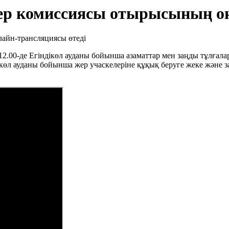
р комиссиясы отырысының он
12.00-де Егіндікөл ауданы бойынша азаматтар мен заңды тұлғала
ікөл ауданы бойынша жер учаскелеріне құқық беруге жеке және 