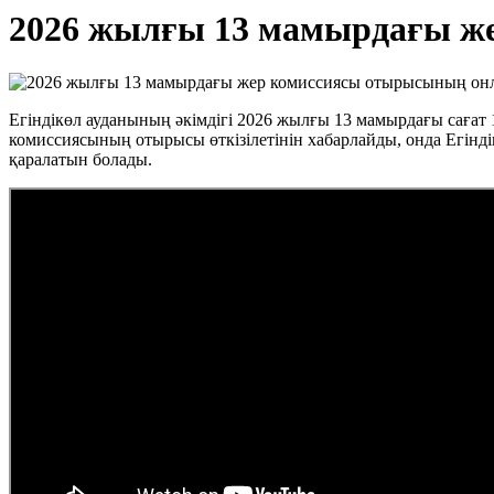
2026 жылғы 13 мамырдағы же
Егіндікөл ауданының әкімдігі 2026 жылғы 13 мамырдағы сағат 
комиссиясының отырысы өткізілетінін хабарлайды, онда Егінд
қаралатын болады.