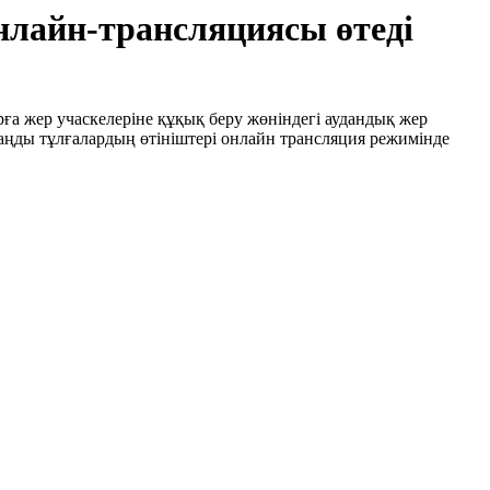
лайн-трансляциясы өтеді
рға жер учаскелеріне құқық беру жөніндегі аудандық жер
заңды тұлғалардың өтініштері онлайн трансляция режимінде