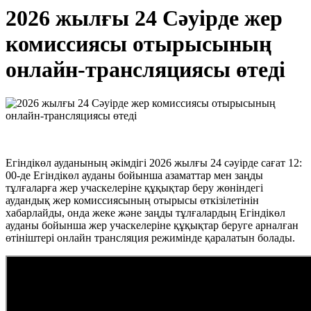
2026 жылғы 24 Сәуірде жер
комиссиясы отырысының
онлайн-трансляциясы өтеді
Егіндікөл
ауданының
әкімдігі
2026
жылғы
24
сәуірде
сағат
12
:
00
-де Егіндікөл ауданы бойынша
азаматтар
мен
заңды
тұлғаларға
жер
учаскелеріне
құқықтар
беру
жөніндегі
аудандық
жер
комиссиясының
отырысы
өткізілетінін
хабарлайды
,
онда
жеке
және
заңды
тұлғалардың
Егіндікөл
ауданы
бойынша
жер
учаскелеріне
құқықтар
беруге арналған
өтініштері
онлайн
трансляция
режимінде
қаралатын
болады
.