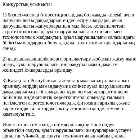
Конкурстық ұсыныста:
1) бизнес-жоспар (инвестициялардың болжамды көлемі, ауыл
шаруашылығы дақылдарын өңдеп-өсіру алаңдары, ауыл
шаруашылығы жануарларының мал басы, қолданылатын
агротехнологиялар, ауыл шаруашылығы техникасы мен
технологиялық жабдықтың, ауыл шаруашылығы саласындағы
білікті мамандардың болуы, құрылатын жұмыс орындарының
саны);
2) шаруашылықішілік жерге орналастыру жобасын жасау және
игеру, ауыл шаруашылығы инфрақұрылымын дамыту
жөніндегі іс-шараларды орындау;
3) Қазақстан Республикасы жер заңнамасының талаптарын
орындау, өңірдің мамандануына сәйкес ауыл шаруашылығы
дақылдарының егіс алаңдары құрылымын әртараптандыру
бойынша индикативтік көрсеткіштерді орындау, ғылыми
негізделген агротехнологияларды, фитосанитариялық және
карантиндік талаптарды сақтау жөніндегі міндеттемелер
қамтылуы тиіс.
Инвестиция сомасында өнімдерді сақтау және өңдеу
объектісін салуға, ауыл шаруашылығы жануарларын ұстауға
арналған үй-жайлар салуға, технологиялық жабдықтарды