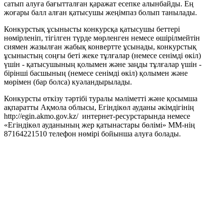
сатып алуға бағытталған қаражат есепке алынбайды. Ең
жоғары балл алған қатысушы жеңімпаз болып танылады.
Конкурстық ұсынысты конкурсқа қатысушы беттері
нөмірленіп, тігілген түрде мөрленген немесе өшірілмейтін
сиямен жазылған жабық конвертте ұсынады, конкурстық
ұсыныстың соңғы беті жеке тұлғалар (немесе сенімді өкіл)
үшін - қатысушының қолымен және заңды тұлғалар үшін -
бірінші басшының (немесе сенімді өкіл) қолымен және
мөрімен (бар болса) куәландырылады.
Конкурсты өткізу тәртібі туралы мәліметті және қосымша
ақпаратты Ақмола облысы, Егіндікөл ауданы әкімдігінің
http://egin.akmo.gov.kz/ интернет-ресурстарында немесе
«Егіндікөл ауданының жер қатынастары бөлімі» ММ-нің
87164221510 телефон нөмірі бойынша алуға болады.