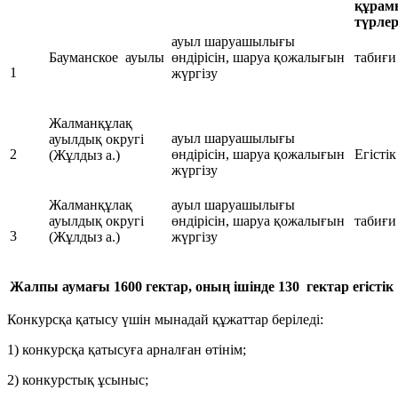
құрам
түрлер
ауыл шаруашылығы
Бауманское ауылы
өндірісін, шаруа қожалығын
табиғ
1
жүргізу
Жалманқұлақ
ауыл шаруашылығы
ауылдық округі
2
өндірісін, шаруа қожалығын
Егістік
(Жұлдыз а.)
жүргізу
Жалманқұлақ
ауыл шаруашылығы
ауылдық округі
өндірісін, шаруа қожалығын
табиғ
3
(Жұлдыз а.)
жүргізу
Жалпы аумағы 1
6
0
0
гектар, оның ішінде 130 гектар егістік
Конкурсқа қатысу үшін мынадай құжаттар беріледі:
1) конкурсқа қатысуға арналған өтінім;
2) конкурстық ұсыныс;