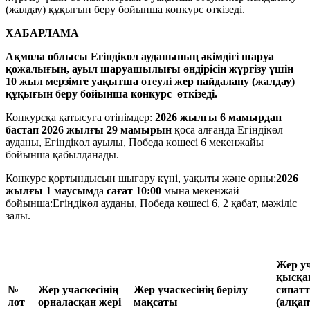
ХАБАРЛАМА
Ақмола облысы Егіндікөл ауданының әкімдігі шаруа
қожалығын, ауыл шаруашылығы өндірісін жүргізу үшін
10 жыл мерзімге уақытша өтеулі жер пайдалану (жалдау)
құқығын беру бойынша конкурс өткізеді.
Конкурсқа қатысуға өтінімдер:
2026 жылғы 6 мамырдан
бастап 2026 жылғы 29 мамырын
қоса алғанда Егіндікөл
ауданы, Егіндікөл ауылы, Победа көшесі 6 мекенжайы
бойынша қабылданады.
Конкурс қортындысын шығару күні, уақыты және орны:
2026
жылғы 1 маусым
да
сағат 10:00
мына мекенжай
бойынша:Егіндікөл ауданы, Победа көшесі 6, 2 қабат, мәжіліс
залы.
Жер уч
қысқа
№
Жер учаскесінің
Жер учаскесінің берілу
сипат
лот
орналасқан жері
мақсаты
(алқа