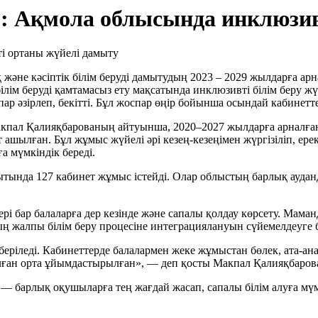
ім: Ақмола облысында инклюзи
ық және кәсіптік білім беруді дамытудың 2023 – 2029 жылдарға
лім беруді қамтамасыз ету мақсатында инклюзивті білім беру жү
ар әзірлеп, бекітті. Бұл жоспар өңір бойынша осындай кабинетте
Макпал Қалияқбарованың айтуынша, 2020–2027 жылдарға арналған 
ашылған. Бұл жұмыс жүйелі әрі кезең-кезеңімен жүргізіліп, ерек
а мүмкіндік береді.
ытында 127 кабинет жұмыс істейді. Олар облыстың барлық аудан
ері бар балаларға дер кезінде және сапалы қолдау көрсету. Мама
ң жалпы білім беру процесіне интеграциялануын сүйемелдеуге 
беріледі. Кабинеттерде балалармен жеке жұмыстан бөлек, ата-анал
лған орта ұйымдастырылған», — деп қосты Макпал Қалияқбаров
ту — барлық оқушыларға тең жағдай жасап, сапалы білім алуға м