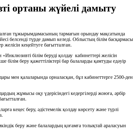
вті ортаны жүйелі дамыту
 арналған тұжырымдамасының тармағын орындау мақсатында
йесі белсенді түрде дамып келеді. Облыстың білім басқармасы
р желісін кеңейтуге бағытталған.
«Инклюзивті білім беруді қолдау кабинеттері желісін
ше білім беру қажеттіліктері бар балаларды қамтуды едәуір
дары мен қалаларында орналасқан, бұл кабинеттерге 2500-ден
ндардың жұмысы оқу үдерісіндегі кедергілерді жоюға, әрбір
бағытталған.
арға кеңес беру, әдістемелік қолдау көрсету және түрлі
а.
үмкіндік беру және балалардың қоғамға толықтай араласуын