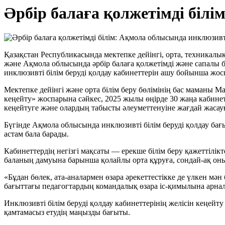
Әрбір балаға қолжетімді біл
Қазақстан Республикасында мектепке дейінгі, орта, техникал
және Ақмола облысында әрбір балаға қолжетімді және сапалы бі
инклюзивті білім беруді қолдау кабинеттерін ашу бойынша жосп
Мектепке дейінгі және орта білім беру бөлімінің бас маманы 
кеңейту» жоспарына сәйкес, 2025 жылы өңірде 30 жаңа кабинет 
кеңейтуге және олардың табысты әлеуметтенуіне жағдай жасауғ
Бүгінде Ақмола облысында инклюзивті білім беруді қолдау бағ
астам бала барады.
Кабинеттердің негізгі мақсаты — ерекше білім беру қажеттілікт
баланың дамуына барынша қолайлы орта құруға, сондай-ақ оны
«Бұдан бөлек, ата-аналармен өзара әрекеттестікке де үлкен мән 
бағыттағы педагогтардың командалық өзара іс-қимылына арна
Инклюзивті білім беруді қолдау кабинеттерінің желісін кеңей
қамтамасыз етудің маңызды бағыты.