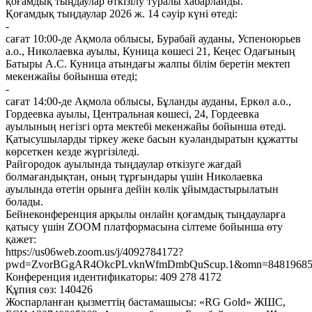
қоғамдық тыңдаулар өткізілу туралы хабарлайды.
Қоғамдық тыңдаулар 2026 ж. 14 сәуір күні өтеді:
-
сағат 10:00-де Ақмола облысы, Бурабай ауданы, Успеноюрьев
а.о., Николаевка ауылы, Куница көшесі 21, Кеңес Одағының
Батыры А.С. Куница атындағы жалпы білім беретін мектеп
мекенжайы бойынша өтеді;
-
сағат 14:00-де Ақмола облысы, Бұланды ауданы, Еркөл а.о.,
Гордеевка ауылы, Центральная көшесі, 24, Гордеевка
ауылының негізгі орта мектебі мекенжайы бойынша өтеді.
Қатысушыларды тіркеу жеке басын куәландыратын құжатты
көрсеткен кезде жүргізіледі.
Райгородок ауылында тыңдаулар өткізуге жағдай
болмағандықтан, оның тұрғындары үшін Николаевка
ауылында өтетін орынға дейін көлік ұйымдастырылатын
болады.
Бейнеконференция арқылы онлайн қоғамдық тыңдауларға
қатысу үшін ZOOM платформасына сілтеме бойынша өту
қажет:
https://us06web.zoom.us/j/4092784172?
pwd=ZvorBGgAR4OkcPLvknWfmDmbQuScup.1&omn=84819685
Конференция идентификаторы: 409 278 4172
Құпия сөз: 140426
Жоспарланған қызметтің бастамашысы: «RG Gold» ЖШС,