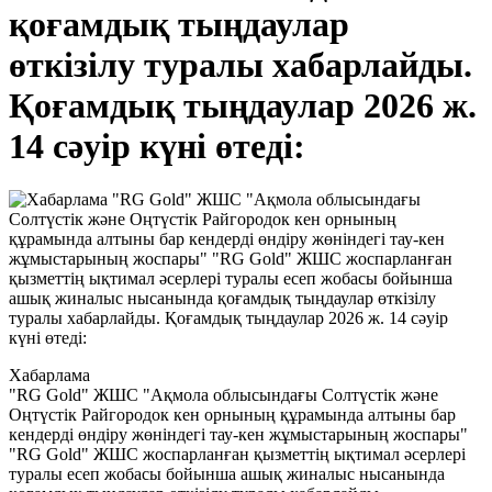
қоғамдық тыңдаулар
өткізілу туралы хабарлайды.
Қоғамдық тыңдаулар 2026 ж.
14 сәуір күні өтеді:
Хабарлама
"RG Gold" ЖШС "Ақмола облысындағы Солтүстік және
Оңтүстік Райгородок кен орнының құрамында алтыны бар
кендерді өндіру жөніндегі тау-кен жұмыстарының жоспары"
"RG Gold" ЖШС жоспарланған қызметтің ықтимал әсерлері
туралы есеп жобасы бойынша ашық жиналыс нысанында