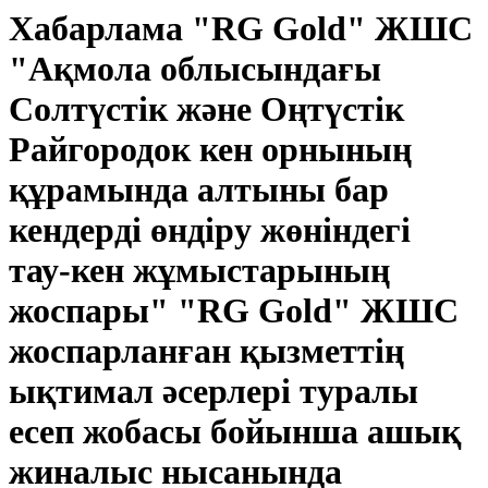
Хабарлама "RG Gold" ЖШС
"Ақмола облысындағы
Солтүстік және Оңтүстік
Райгородок кен орнының
құрамында алтыны бар
кендерді өндіру жөніндегі
тау-кен жұмыстарының
жоспары" "RG Gold" ЖШС
жоспарланған қызметтің
ықтимал әсерлері туралы
есеп жобасы бойынша ашық
жиналыс нысанында