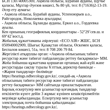
БСН 130740005369, Ақмола облысы, Бурабай ауданы, Щучье
қаласы, Мұхтар Әуезов көшесі, № 80 үй, тел: 8 (71636)2-13-19.
Әсер ету аумағы:
- Ақмола облысы, Бурабай ауданы, Успеноюрьев а.о.,
Райгородок, Николаевка ауылдары;
- Ақмола облысы, Бұланды ауданы, Еркөл а.о., Гордеевка
ауылы.
Кен орнының географиялық координаттары - 52°29´сев.ш. и
69°42´вост.д.
Жобалық құжаттаманы әзірлеуші: «ECO AIR» ЖШС, БСН
050940002909, Шығыс Қазақстан облысы, Өскемен қаласы,
Беспалов көшесі, 51а, тел: 8 708 206 79 84.
Жергілікті атқарушы орган: «Ақмола облысының табиғи
ресурстар және табиғат пайдалануды реттеу басқармасы» ММ.
Жоба бойынша құжаттама қоршаған ортаның жай-күйі және
ресурстарды сақтау туралы Ұлттық деректер банкінде -
«Жария тыңдаулар» бөлімінде
https://hearings.ndbecology.gov.kz/, сондай-ақ «Ақмола
облысының табиғи ресурстар және табиғат пайдалануды
реттеу басқармасы» ММ сайтында орналастырылған.
Барлық ескертулер мен ұсыныстар қоғамдық тыңдаулар
өткізілетін күнге дейін 3 жұмыс күнінен кешіктірілмейтін
мерзімде қабылданады. Ескертулер мен ұсыныстар
электрондық почта бойынша қабылданады:
https://hearings.ndbecology.gov.kz/,