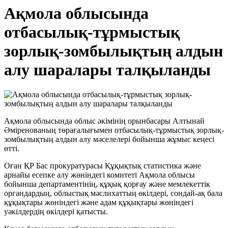
Ақмола облысында
отбасылық-тұрмыстық
зорлық-зомбылықтың алдын
алу шаралары талқыланды
Ақмола облысында облыс әкімінің орынбасары Алтынай
Әміренованың төрағалығымен отбасылық-тұрмыстық зорлық-
зомбылықтың алдын алу мәселелері бойынша жұмыс кеңесі
өтті.
Оған ҚР Бас прокуратурасы Құқықтық статистика және
арнайы есепке алу жөніндегі комитеті Ақмола облысы
бойынша департаментінің, құқық қорғау және мемлекеттік
органдардың, облыстық мәслихаттың өкілдері, сондай-ақ бала
құқықтары жөніндегі және адам құқықтары жөніндегі
уәкілдердің өкілдері қатысты.