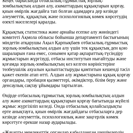
Кеңес барысында отбасылық-тұрмыстық зорлық-
зомбылықтың алдын алу, азаматтардың құқықтарын қорғау,
қиын өмірлік жағдайға тап болған адамдарға дер кезінде
әлеуметтік, құқықтық және психологиялық көмек көрсетудің
өзекті мәселелері қаралды.
Құқықтық статистика және арнайы есепке алу жөніндегі
комитеті Ақмола облысы бойынша департаменті бастығының
міндетін атқарушы Ақыл Қарпықбаев отбасылық-тұрмыстық
зорлық-зомбылықтың алдын алу үшін тек құқықтық ден қою
шараларын ғана емес, сонымен қатар ақпараттық-түсіндіру
жұмыстарын жүргізуді, отбасы институтын нығайтуды және
қоғамда зорлық-зомбылықтың кез келген көріністеріне
төзбеушілік ахуалын қалыптастыруды қамтитын кешенді тәсіл
қажет екенін атап өтті. Алдын алу жұмыстарына құқық қорғау
органдары, пробация қызметтері, әкімдіктер, білім беру және
денсаулық сақтау ұйымдары тартылған.
Өңірде отбасылық-тұрмыстық зорлық-зомбылықтың алдын
алу және азаматтардың құқықтарын қорғау бағытында жүйелі
жұмыс жүргізіліп келеді. Онда отбасылық қолайсыздықты
ерте анықтауға, қиын өмірлік жағдайдағы отбасыларға дер
кезінде әлеуметтік, психологиялық және заңгерлік көмек
көрсетуге ерекше назар аударылады.
«Жауапты мемлекеттік органдар қабылданған шешімдердің