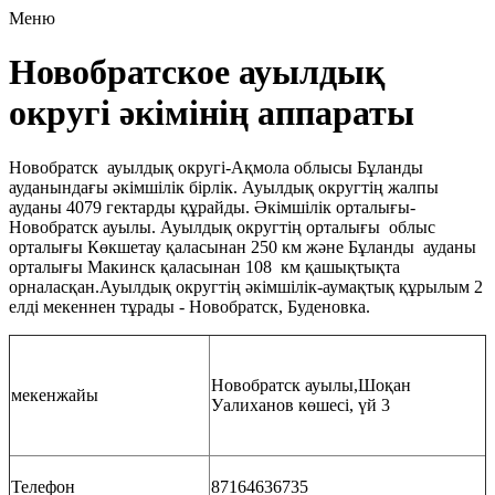
Меню
Новобратское ауылдық
округі әкімінің аппараты
Новобратск ауылдық округі-Ақмола облысы Бұланды
ауданындағы әкімшілік бірлік. Ауылдық округтің жалпы
ауданы 4079 гектарды құрайды. Әкімшілік орталығы-
Новобратск ауылы. Ауылдық округтің орталығы облыс
орталығы Көкшетау қаласынан 250 км және Бұланды ауданы
орталығы Макинск қаласынан 108 км қашықтықта
орналасқан.Ауылдық округтің әкімшілік-аумақтық құрылым 2
елді мекеннен тұрады - Новобратск, Буденовка.
Новобратск ауылы,Шоқан
мекенжайы
Уалиханов көшесі, үй 3
Телефон
87164636735