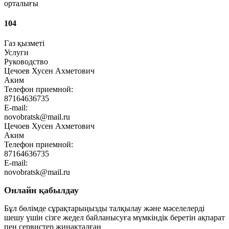
орталығы
104
Газ қызметі
Услуги
Руководство
Цечоев Хусен Ахметович
Аким
Телефон приемной:
87164636735
E-mail:
novobratsk@mail.ru
Цечоев Хусен Ахметович
Аким
Телефон приемной:
87164636735
E-mail:
novobratsk@mail.ru
Онлайн қабылдау
Бұл бөлімде сұрақтарыңызды талқылау және мәселелерді
шешу үшін сізге жедел байланысуға мүмкіндік беретін ақпарат
пен сервистер жинақталған