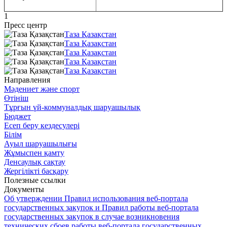
1
Пресс центр
Таза Қазақстан
Таза Қазақстан
Таза Қазақстан
Таза Қазақстан
Таза Қазақстан
Направления
Мәдениет және спорт
Өтініш
Тұрғын үй-коммуналдық шаруашылық
Бюджет
Есеп беру кездесулері
Білім
Ауыл шаруашылығы
Жұмыспен қамту
Денсаулық сақтау
Жергілікті басқару
Полезные ссылки
Документы
Об утверждении Правил использования веб-портала
государственных закупок и Правил работы веб-портала
государственных закупок в случае возникновения
технических сбоев работы веб-портала государственных