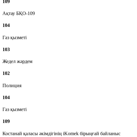
109
Ақтау БҚО-109
104
Газ қызметі
103
Жедел жәрдем
102
Полиция
104
Газ қызметі
109
Костанай қаласы әкімдігінің iKomek бірыңғай байланыс