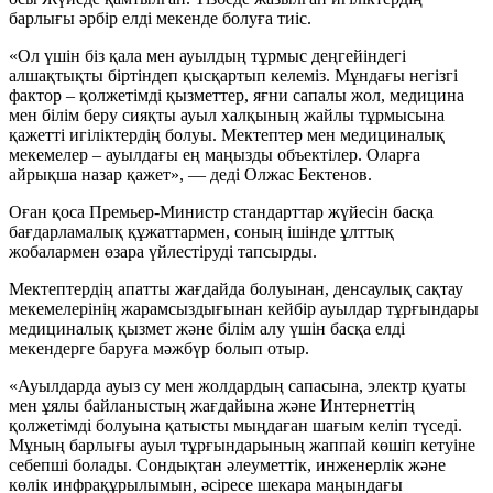
барлығы әрбір елді мекенде болуға тиіс.
«Ол үшін біз қала мен ауылдың тұрмыс деңгейіндегі
алшақтықты біртіндеп қысқартып келеміз. Мұндағы негізгі
фактор – қолжетімді қызметтер, яғни сапалы жол, медицина
мен білім беру сияқты ауыл халқының жайлы тұрмысына
қажетті игіліктердің болуы. Мектептер мен медициналық
мекемелер – ауылдағы ең маңызды объектілер. Оларға
айрықша назар қажет», — деді Олжас Бектенов.
Оған қоса Премьер-Министр стандарттар жүйесін басқа
бағдарламалық құжаттармен, соның ішінде ұлттық
жобалармен өзара үйлестіруді тапсырды.
Мектептердің апатты жағдайда болуынан, денсаулық сақтау
мекемелерінің жарамсыздығынан кейбір ауылдар тұрғындары
медициналық қызмет және білім алу үшін басқа елді
мекендерге баруға мәжбүр болып отыр.
«Ауылдарда ауыз су мен жолдардың сапасына, электр қуаты
мен ұялы байланыстың жағдайына және Интернеттің
қолжетімді болуына қатысты мыңдаған шағым келіп түседі.
Мұның барлығы ауыл тұрғындарының жаппай көшіп кетуіне
себепші болады. Сондықтан әлеуметтік, инженерлік және
көлік инфрақұрылымын, әсіресе шекара маңындағы