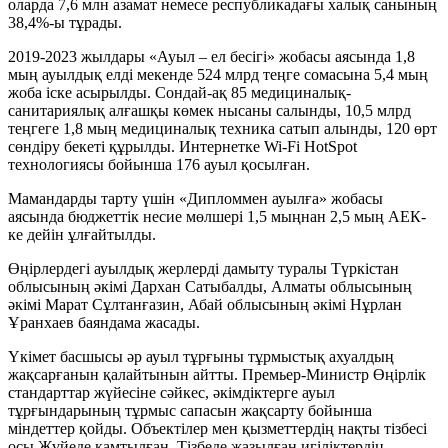
оларда 7,6 млн азамат немесе республикадағы халық санының
38,4%-ы тұрады.
2019-2023 жылдары «Ауыл – ел бесігі» жобасы аясында 1,8
мың ауылдық елді мекенде 524 млрд теңге сомасына 5,4 мың
жоба іске асырылды. Сондай-ақ 85 медициналық-
санитариялық алғашқы көмек нысаны салынды, 10,5 млрд
теңгеге 1,8 мың медициналық техника сатып алынды, 120 өрт
сөндіру бекеті құрылды. Интернетке Wi-Fi HotSpot
технологиясы бойынша 176 ауыл қосылған.
Мамандарды тарту үшін «Дипломмен ауылға» жобасы
аясында бюджеттік несие мөлшері 1,5 мыңнан 2,5 мың АЕК-
ке дейін ұлғайтылды.
Өңірлердегі ауылдық жерлерді дамыту туралы Түркістан
облысының әкімі Дархан Сатыбалды, Алматы облысының
әкімі Марат Сұлтанғазин, Абай облысының әкімі Нұрлан
Ұранхаев баяндама жасады.
Үкімет басшысы әр ауыл тұрғыны тұрмыстық ахуалдың
жақсарғанын қалайтынын айтты. Премьер-Министр Өңірлік
стандарттар жүйесіне сәйкес, әкімдіктерге ауыл
тұрғындарының тұрмыс сапасын жақсарту бойынша
міндеттер қойды. Объектілер мен қызметтердің нақты тізбесі
осы Жүйеде қамтылған. Тізбеде жазылған игіліктердің