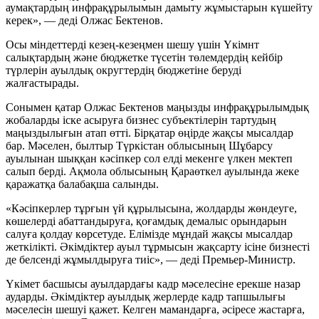
аумақтардың инфрақұрылымын дамыту жұмыстарын күшейту
керек», — деді Олжас Бектенов.
Осы міндеттерді кезең-кезеңмен шешу үшін Үкімнт
салықтардың және бюджетке түсетін төлемдердің кейбір
түрлерін ауылдық округтердің бюджетіне беруді
жалғастырады.
Сонымен қатар Олжас Бектенов маңызды инфрақұрылымдық
жобаларды іске асыруға бизнес субъектілерін тартудың
маңыздылығын атап өтті. Бірқатар өңірде жақсы мысалдар
бар. Мәселен, былтыр Түркістан облысының Шұбарсу
ауылынан шыққан кәсіпкер сол елді мекенге үлкен мектеп
салып берді. Ақмола облысының Қараөткел ауылында жеке
қаражатқа балабақша салынды.
«Кәсіпкерлер тұрғын үй құрылысына, жолдарды жөндеуге,
көшелерді абаттандыруға, қоғамдық демалыс орындарын
салуға қолдау көрсетуде. Елімізде мұндай жақсы мысалдар
жеткілікті. Әкімдіктер ауыл тұрмысын жақсарту ісіне бизнесті
де белсенді жұмылдыруға тиіс», — деді Премьер-Министр.
Үкімет басшысы ауылдардағы кадр мәселесіне ерекше назар
аударды. Әкімдіктер ауылдық жерлерде кадр тапшылығы
мәселесін шешуі қажет. Келген мамандарға, әсіресе жастарға,