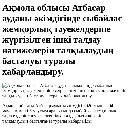
Ақмола облысы Атбасар
ауданы әкімдігінде сыбайлас
жемқорлық тәуекелдеріне
жүргізілген ішкі талдау
нәтижелерін талқылаудың
басталуы туралы
хабарландыру.
Ақмола облысы Атбасар ауданы әкімдігі 2026 жылғы 04
маусым мен 05 маусым аралығында сыбайлас жемқорлық
тәуекелдеріне жүргізілген ішкі талдау нәтижелерін
талқылаудың басталғаны туралы хабарлайды.