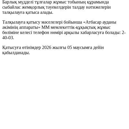
Барлық мүдделі тұлғалар жұмыс тобының құрамында
сыбайлас жемқорлық тәуекелдерін талдау нәтижелерін
талқылауға қатыса алады.
Талқылауға қатысу мәселелері бойынша «Атбасар ауданы
әкімінің аппараты» ММ мемлекеттік-құқықтық жұмыс
бөліміне келесі телефон нөмірі арқылы хабарласуға болады: 2-
40-03.
Қатысуға өтінімдер 2026 жылғы 05 маусымға дейін
қабылданады.