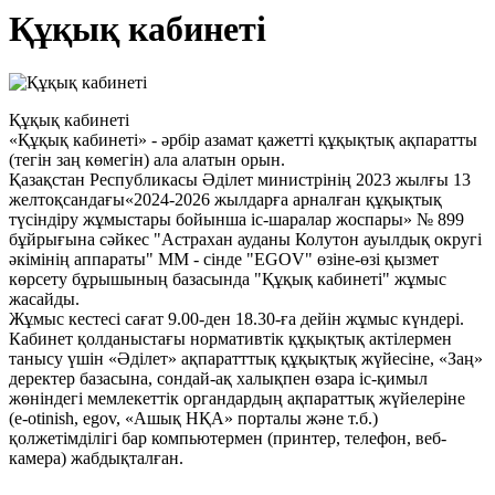
Құқық кабинеті
Құқық кабинеті
«Құқық кабинеті» - әрбір азамат қажетті құқықтық ақпаратты
(тегін заң көмегін) ала алатын орын.
Қазақстан Республикасы Әділет министрінің 2023 жылғы 13
желтоқсандағы«2024-2026 жылдарға арналған құқықтық
түсіндіру жұмыстары бойынша іс-шаралар жоспары» № 899
бұйрығына сәйкес "Астрахан ауданы Колутон ауылдық округі
әкімінің аппараты" ММ - сінде "EGOV" өзіне-өзі қызмет
көрсету бұрышының базасында "Құқық кабинеті" жұмыс
жасайды.
Жұмыс кестесі сағат 9.00-ден 18.30-ға дейін жұмыс күндері.
Кабинет қолданыстағы нормативтік құқықтық актілермен
танысу үшін «Әділет» ақпаратттық құқықтық жүйесіне, «Заң»
деректер базасына, сондай-ақ халықпен өзара іс-қимыл
жөніндегі мемлекеттік органдардың ақпараттық жүйелеріне
(е-otinish, egov, «Ашық НҚА» порталы және т.б.)
қолжетімділігі бар компьютермен (принтер, телефон, веб-
камера) жабдықталған.