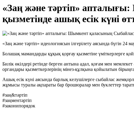
«Заң және тәртіп» апталығ
қызметінде ашық есік күні өт
«Заң және тәртіп» идеологиясын ілгерілету аясында бүгін 24
Болашақ мамандарды құқық қорғау қызметіне үміткерлерге қойы
Билік өкілдері ретінде берген антына адал, қоғам мен мемлекет
органдары қызметкерлерінің мінез-құлқына қойылатын бірыңға
Ашық есік күні аясында барлық келушілерге сыбайлас жемқорл
жұмысы туралы ақпараты бар брошюралар мен буклеттер тара
#заң&тәртіп
#заңментәртіп
#законипорядок