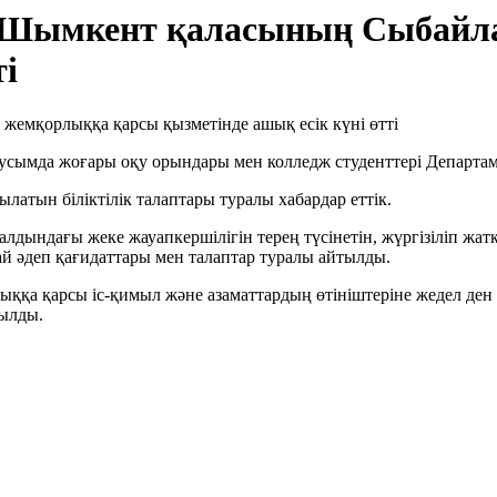
ы: Шымкент қаласының Сыбайл
ті
 маусымда жоғары оқу орындары мен колледж студенттері Департ
латын біліктілік талаптары туралы хабардар еттік.
 алдындағы жеке жауапкершілігін терең түсінетін, жүргізіліп жат
й әдеп қағидаттары мен талаптар туралы айтылды.
ыққа қарсы іс-қимыл және азаматтардың өтініштеріне жедел ден
тылды.