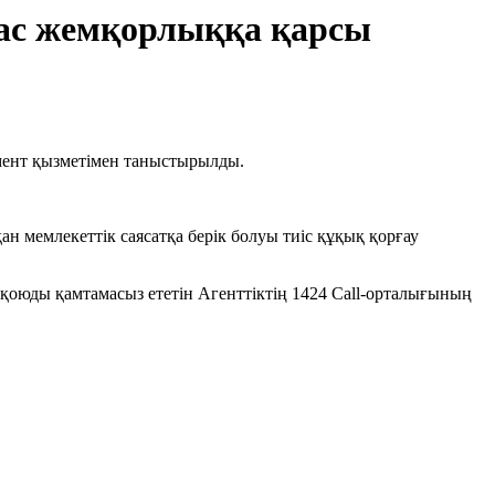
ас жемқорлыққа қарсы
амент қызметімен таныстырылды.
қан мемлекеттік саясатқа берік болуы тиіс құқық қорғау
 қоюды қамтамасыз ететін Агенттіктің 1424 Call-орталығының