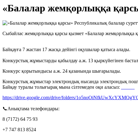
«Балалар жемқорлыққа қарсы»
Сыбайлас жемқорлыққа қарсы қызмет «Балалар жемқорлыққа қ
Байқауға 7 жастан 17 жасқа дейінгі оқушылар қатыса алады.
Конкурстық жұмыстарды қабылдау а.ж. 13 қыркүйегінен бастал
Конкурс қорытындысы а.ж. 24 қазанында шығарылады.
Конкурстық жұмыстар электрондық нысанда электрондық пошта 
Байқау туралы толығырақ мына сілтемеден оқи аласыз:
https://drive.google.com/drive/folders/1o5noOiNfkUwXcYXM
📞Анықтама телефондары:
8 (7172) 64 75 93
+7 747 813 8524