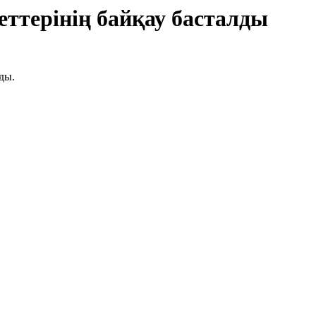
ттерінің байқау басталды
ды.