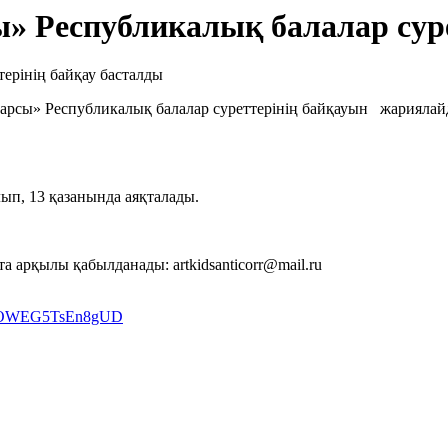
 Республикалық балалар суре
арсы» Республикалық балалар суреттерінің байқауын жариялай
ып, 13 қазанында аяқталады.
арқылы қабылданады: artkidsanticorr@mail.ru
QgYOWEG5TsEn8gUD