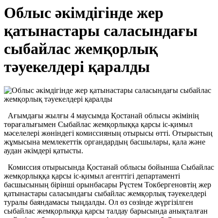
Облыс әкімдігінде жер
қатынастары саласындағы
сыбайлас жемқорлық
тәуекелдері қаралды
Ағымдағы жылғы 4 маусымда Қостанай облысы әкімінің
төрағалығымен Сыбайлас жемқорлыққа қарсы іс-қимыл
мәселелері жөніндегі комиссияның отырысы өтті. Отырыстың
жұмысына мемлекеттік органдардың басшылары, қала және
аудан әкімдері қатысты.
Комиссия отырысында Қостанай облысы бойынша Сыбайлас
жемқорлыққа қарсы іс-қимыл агенттігі департаменті
басшысының бірінші орынбасары Рүстем Токбергеновтің жер
қатынастары саласындағы сыбайлас жемқорлық тәуекелдері
туралы баяндамасы тыңдалды. Ол өз сөзінде жүргізілген
сыбайлас жемқорлыққа қарсы талдау барысында анықталған