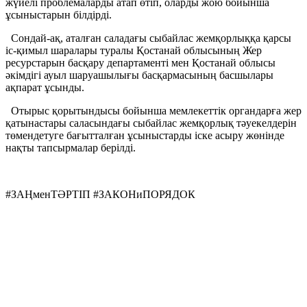
жүйелі проблемаларды атап өтіп, оларды жою бойынша
ұсыныстарын білдірді.
Сондай-ақ, аталған саладағы сыбайлас жемқорлыққа қарсы
іс-қимыл шаралары туралы Қостанай облысының Жер
ресурстарын басқару департаменті мен Қостанай облысы
әкімдігі ауыл шаруашылығы басқармасының басшылары
ақпарат ұсынды.
Отырыс қорытындысы бойынша мемлекеттік органдарға жер
қатынастары саласындағы сыбайлас жемқорлық тәуекелдерін
төмендетуге бағытталған ұсыныстарды іске асыру жөнінде
нақты тапсырмалар берілді.
#ЗАҢменТӘРТІП #ЗАКОНиПОРЯДОК