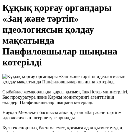
Құқық қорғау органдары
«Заң және тәртіп»
идеологиясын қолдау
мақсатында
Панфиловшылар шыңына
көтерілді
Сыбайлас жемқорлыққа қарсы қызмет, Ішкі істер министрлігі,
Бас прокуратура және Қаржы мониторингі агенттігінің
өкілдері Панфиловшылар шыңына көтерілді.
Науқан Мемлекет басшысы айқындаған «Заң және тәртіп»
идеологиясын ілгерілетуге арналды.
Бұл тек спорттық бастама емес, қоғамға адал қызмет етудің,