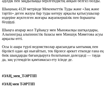
әділдік пен заңдылыққа берілгендіктің айқын белгісі болды.
Шыңның 4120 метрінде Мемлекеттік Туды және «Заң және
тәртіп» деген жазуы бар туды көтеру арқылы қатысушылар
өздеріне жүктелген жоғары жауапкершілік пен борышты
білдірді.
Шыңға апарар жол Тұйықсу мен Мынжылқы шатқалдары,
Альпинград альпинистік базасы мен Мәншүк Мәметова асуы
арқылы өтті.
Осы іс-шара түрлі ведомстволар арасындағы ынтымақ пен
бірлікті одан әрі нығайтып, тек бірлесе әрекет еткенде ғана ең
биік шыңдарды бағындыруға болатынын дәлелдеді — тауда
да, заң үстемдігін қамтамасыз ету ісінде де.
#ЗАҢ_мен_ТӘРТІП
#ЗАҢ мен ТӘРТІП