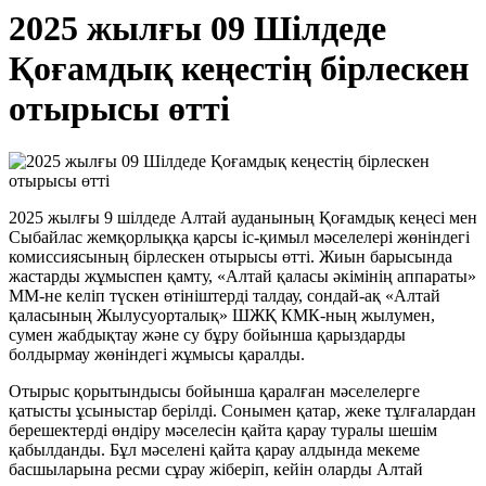
2025 жылғы 09 Шілдеде
Қоғамдық кеңестің бірлескен
отырысы өтті
2025 жылғы 9 шілдеде Алтай ауданының Қоғамдық кеңесі мен
Сыбайлас жемқорлыққа қарсы іс-қимыл мәселелері жөніндегі
комиссиясының бірлескен отырысы өтті. Жиын барысында
жастарды жұмыспен қамту, «Алтай қаласы әкімінің аппараты»
ММ-не келіп түскен өтініштерді талдау, сондай-ақ «Алтай
қаласының Жылусуорталық» ШЖҚ КМК-ның жылумен,
сумен жабдықтау және су бұру бойынша қарыздарды
болдырмау жөніндегі жұмысы қаралды.
Отырыс қорытындысы бойынша қаралған мәселелерге
қатысты ұсыныстар берілді. Сонымен қатар, жеке тұлғалардан
берешектерді өндіру мәселесін қайта қарау туралы шешім
қабылданды. Бұл мәселені қайта қарау алдында мекеме
басшыларына ресми сұрау жіберіп, кейін оларды Алтай