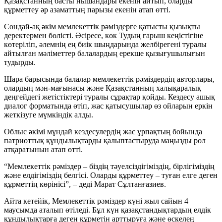
Қазақстанның басты нышандары екенін айтып, оларды
құрметтеу әр азаматтың парызы екенін атап өтті.
Сондай-ақ әкім мемлекеттік рәміздерге қатысты қызықты
деректермен бөлісті. Әсіресе, көк Тудың ғарыш кеңістігіне
көтеріліп, әлемнің ең биік шыңдарында желбірегені туралы
айтылған мәліметтер балалардың ерекше қызығушылығын
тудырды.
Шара барысында балалар мемлекеттік рәміздердің авторлары,
олардың мән-мағынасы және Қазақстанның халықаралық
деңгейдегі жетістіктері туралы сұрақтар қойды. Кездесу ашық
диалог форматында өтіп, жас қатысушылар өз ойларын еркін
жеткізуге мүмкіндік алды.
Облыс әкімі мұндай кездесулердің жас ұрпақтың бойында
патриоттық құндылықтарды қалыптастыруда маңызды рөл
атқаратынын атап өтті.
“Мемлекеттік рәміздер – біздің тәуелсіздігіміздің, бірлігіміздің
және елдігіміздің белгісі. Оларды құрметтеу – туған елге деген
құрметтің көрінісі”, – деді Марат Сұлтанғазиев.
Айта кетейік, Мемлекеттік рәміздер күні жыл сайын 4
маусымда аталып өтіледі. Бұл күн қазақстандықтардың елдік
құндылықтарға деген құрметін арттыруға және өскелең