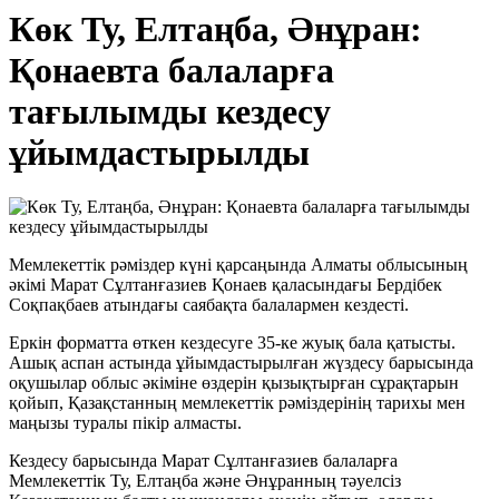
Көк Ту, Елтаңба, Әнұран:
Қонаевта балаларға
тағылымды кездесу
ұйымдастырылды
Мемлекеттік рәміздер күні қарсаңында Алматы облысының
әкімі Марат Сұлтанғазиев Қонаев қаласындағы Бердібек
Соқпақбаев атындағы саябақта балалармен кездесті.
Еркін форматта өткен кездесуге 35-ке жуық бала қатысты.
Ашық аспан астында ұйымдастырылған жүздесу барысында
оқушылар облыс әкіміне өздерін қызықтырған сұрақтарын
қойып, Қазақстанның мемлекеттік рәміздерінің тарихы мен
маңызы туралы пікір алмасты.
Кездесу барысында Марат Сұлтанғазиев балаларға
Мемлекеттік Ту, Елтаңба және Әнұранның тәуелсіз