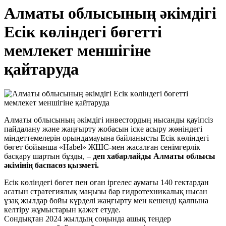
Алматы облысының әкімдігі
Есік көліндегі бөгетті
мемлекет меншігіне
қайтаруда
Алматы облысының әкімдігі инвестордың нысанды қауіпсіз
пайдалану және жаңғырту жобасын іске асыру жөніндегі
міндеттемелерін орындамауына байланысты Есік көліндегі
бөгет бойынша «Habel» ЖШС-мен жасалған сенімгерлік
басқару шартын бұзды, –
деп хабарлайды Алматы облысы
әкімінің баспасөз қызметі.
Есік көліндегі бөгет пен оған іргелес аумағы 140 гектардан
асатын стратегиялық маңызы бар гидротехникалық нысан
ұзақ жылдар бойы күрделі жаңғырту мен кешенді қалпына
келтіру жұмыстарын қажет етуде.
Сондықтан 2024 жылдың соңында ашық тендер