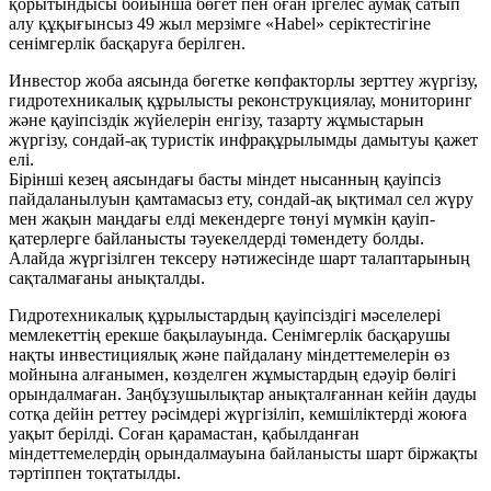
қорытындысы бойынша бөгет пен оған іргелес аумақ сатып
алу құқығынсыз 49 жыл мерзімге «Habel» серіктестігіне
сенімгерлік басқаруға берілген.
Инвестор жоба аясында бөгетке көпфакторлы зерттеу жүргізу,
гидротехникалық құрылысты реконструкциялау, мониторинг
және қауіпсіздік жүйелерін енгізу, тазарту жұмыстарын
жүргізу, сондай-ақ туристік инфрақұрылымды дамытуы қажет
елі.
Бірінші кезең аясындағы басты міндет нысанның қауіпсіз
пайдаланылуын қамтамасыз ету, сондай-ақ ықтимал сел жүру
мен жақын маңдағы елді мекендерге төнуі мүмкін қауіп-
қатерлерге байланысты тәуекелдерді төмендету болды.
Алайда жүргізілген тексеру нәтижесінде шарт талаптарының
сақталмағаны анықталды.
Гидротехникалық құрылыстардың қауіпсіздігі мәселелері
мемлекеттің ерекше бақылауында. Сенімгерлік басқарушы
нақты инвестициялық және пайдалану міндеттемелерін өз
мойнына алғанымен, көзделген жұмыстардың едәуір бөлігі
орындалмаған. Заңбұзушылықтар анықталғаннан кейін дауды
сотқа дейін реттеу рәсімдері жүргізіліп, кемшіліктерді жоюға
уақыт берілді. Соған қарамастан, қабылданған
міндеттемелердің орындалмауына байланысты шарт біржақты
тәртіппен тоқтатылды.