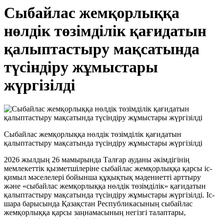
Сыбайлас жемқорлыққа
нөлдік төзімділік қағидатын
қалыптастыру мақсатында
түсіндіру жұмыстары
жүргізілді
Сыбайлас жемқорлыққа нөлдік төзімділік қағидатын
қалыптастыру мақсатында түсіндіру жұмыстары жүргізілді
2026 жылдың 26 мамырында Талғар ауданы әкімдігінің
мемлекеттік қызметшілеріне сыбайлас жемқорлыққа қарсы іс-
қимыл мәселелері бойынша құқықтық мәдениетті арттыру
және «сыбайлас жемқорлыққа нөлдік төзімділік» қағидатын
қалыптастыру мақсатында түсіндіру жұмыстары жүргізілді. Іс-
шара барысында Қазақстан Республикасының сыбайлас
жемқорлыққа қарсы заңнамасының негізгі талаптары,