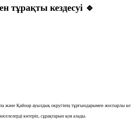
ен тұрақты кездесуі 🔹
ла және Қайнар ауылдық округінің тұрғындарымен жоспарлы кезд
әселелерді көтеріп, сұрақтарын қоя алады.