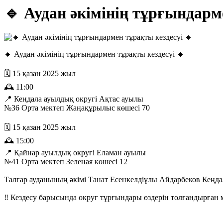
🔹 Аудан әкімінің тұрғындарм
🔹 Аудан әкімінің тұрғындармен тұрақты кездесуі 🔹
🗓️ 15 қазан 2025 жыл
🕰️ 11:00
📍 Кеңдала ауылдық округі Ақтас ауылы
№36 Орта мектеп Жаңақұрылыс көшесі 70
🗓️ 15 қазан 2025 жыл
🕰️ 15:00
📍 Қайнар ауылдық округі Еламан ауылы
№41 Орта мектеп Зеленая көшесі 12
Талғар ауданының әкімі Танат Есенкелдіұлы Айдарбеков Кеңда
‼️ Кездесу барысында округ тұрғындары өздерін толғандырған м