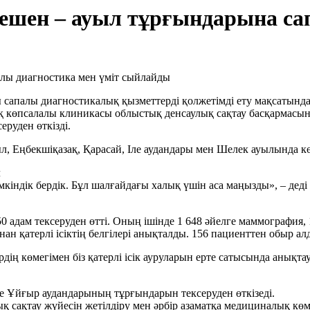
ен – ауыл тұрғындарына сапа
 сапалы диагностикалық қызметтерді қолжетімді ету мақсатын
ық көпсалалы клиникасы облыстық денсаулық сақтау басқарма
руден өткізді.
ңбекшіқазақ, Қарасай, Іле аудандары мен Шелек ауылында көм
л
мкіндік бердік. Бұл шалғайдағы халық үшін аса маңызды», – де
адам тексеруден өтті. Оның ішінде 1 648 әйелге маммография, 1
мнан қатерлі ісіктің белгілері анықталды. 156 пациенттен обыр 
дің көмегімен біз қатерлі ісік ауруларын ерте сатысында анықта
Ұйғыр аудандарының тұрғындарын тексеруден өткізеді.
сақтау жүйесін жетілдіру мен әрбір азаматқа медициналық көм