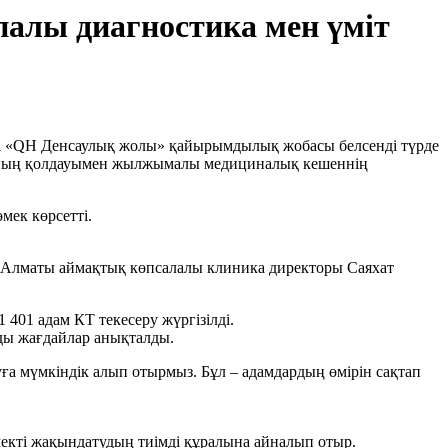
лы диагностика мен үміт
да «QH Денсаулық жолы» қайырымдылық жобасы белсенді түрде
сының қолдауымен жылжымалы медициналық кешеннің
ек көрсетті.
ді Алматы аймақтық көпсалалы клиника директоры Саяхат
 401 адам КТ текесеру жүргізілді.
алды жағдайлар анықталды.
уға мүмкіндік алып отырмыз. Бұл – адамдардың өмірін сақтап
екті жақындатудың тиімді құралына айналып отыр.