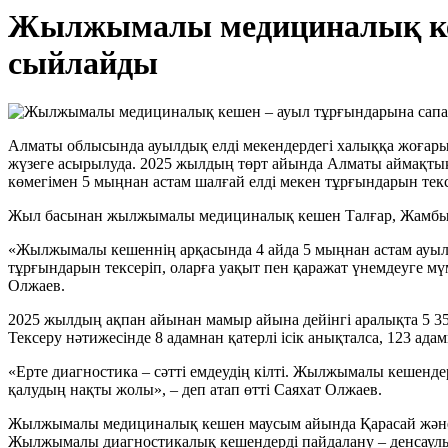
Жылжымалы медициналық кеш
сыйлайды
Алматы облысында ауылдық елді мекендердегі халыққа жоғары
жүзеге асырылуда. 2025 жылдың төрт айында Алматы аймақт
көмегімен 5 мыңнан астам шалғай елді мекен тұрғындарын тексе
Жыл басынан жылжымалы медициналық кешен Талғар, Жамбыл, Е
«Жылжымалы кешеннің арқасында 4 айда 5 мыңнан астам ауы
тұрғындарын тексеріп, оларға уақыт пен қаражат үнемдеуге мү
Олжаев.
2025 жылдың ақпан айынан мамыр айына дейінгі аралықта 5 350 
Тексеру нәтижесінде 8 адамнан қатерлі ісік анықталса, 123 ада
«Ерте диагностика – сәтті емдеудің кілті. Жылжымалы кешендер
қалудың нақты жолы», – деп атап өтті Саяхат Олжаев.
Жылжымалы медициналық кешен маусым айында Қарасай және 
Жылжымалы диагностикалық кешендерді пайдалану – денсаулық 