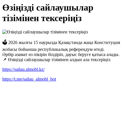
Өзіңізді сайлаушылар
тізімінен тексеріңіз
🗳 2026 жылғы 15 наурызда Қазақстанда жаңа Конституция
жобасы бойынша республикалық референдум өтеді.
Әрбір азамат өз пікірін білдіріп, дауыс беруге қатыса алады.
📌 Өзіңізді сайлаушылар тізімінен алдын ала тексеріңіз:
https://sailau.almobl.kz/
https://t.me/sailau_almobl_bot