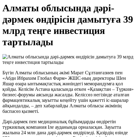
Алматы облысында дәрі-
дәрмек өндірісін дамытуға 39
млрд теңге инвестиция
тартылады
Бүгін Алматы облысының әкімі Марат Сұлтанғазиев пен
«Абди Ибрахим Глобал Фарм» ЖШС-ның директоры Шен
Яшар өзара ынтымақтастық жөніндегі меморандумға қол
қойды. Келісім Астана қаласында өткен «Қазақстан – Түркия»
бизнес-форумы аясында жасалды. Келіссөз негізінде аталған
фармацевтикалық зауытты кеңейту үшін қажетті іс-шаралар
айқындалды, – деп хабарлайды Алматы облысы әкімінің
баспасөз қызметі.
Дәрі-дәрмек пен медициналық бұйымдарды өндіретін
түркиялық компания Іле ауданында орналасқан. Зауытта
жылына 24 млн дана дәрі-дәрмек өндіріледі. Қазірдің өзінде