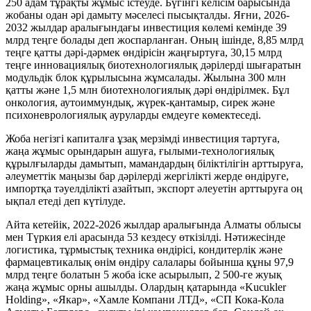
250 адам тұрақты жұмыс істеуде. Бүгінгі келісім барысында
жобаны одан әрі дамыту мәселесі пысықталды. Яғни, 2026-
2032 жылдар аралығындағы инвестиция көлемі кемінде 39
млрд теңге болады деп жоспарланған. Оның ішінде, 8,85 млрд
теңге қатты дәрі-дәрмек өндірісін жаңғыртуға, 30,15 млрд
теңге инновациялық биотехнологиялық дәрілерді шығаратын
модульдік блок құрылысына жұмсалады. Жылына 300 млн
қатты және 1,5 млн биотехнологиялық дәрі өндірілмек. Бұл
онкология, аутоиммундық, жүрек-қантамыр, сирек және
психоневрологиялық ауруларды емдеуге көмектеседі.
Жоба негізгі капиталға ұзақ мерзімді инвестиция тартуға,
жаңа жұмыс орындарын ашуға, ғылыми-технологиялық
құрылғыларды дамытып, мамандардың біліктілігін арттыруға,
әлеуметтік маңызы бар дәрілерді жергілікті жерде өндіруге,
импортқа тәуелділікті азайтып, экспорт әлеуетін арттыруға оң
ықпал етеді деп күтілуде.
Айта кетейік, 2022-2026 жылдар аралығында Алматы облысы
мен Түркия елі арасында 53 кездесу өткізілді. Нәтижесінде
логистика, тұрмыстық техника өндірісі, кондитерлік және
фармацевтикалық өнім өндіру салалары бойынша құны 97,9
млрд теңге болатын 5 жоба іске асырылып, 2 500-ге жуық
жаңа жұмыс орны ашылды. Олардың қатарында «Kucukler
Holding», «Якар», «Хамле Компани ЛТД», «СП Кока-Кола