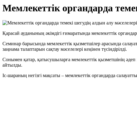
Мемлекеттік органдарда теме
Қарасай ауданының әкімдігі ғимаратында мемлекеттік органдард
Семинар барысында мемлекеттік қызметшілер арасында салауат
заңнама талаптарын сақтау мәселелері кеңінен түсіндірілді.
Сонымен қатар, қатысушыларға мемлекеттік қызметшінің әдеп
айтылды.
Іс-шараның негізгі мақсаты – мемлекеттік органдарда салауатт