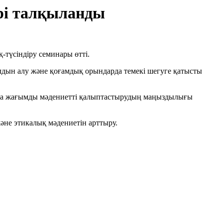
ері талқыланды
-түсіндіру семинары өтті.
лдын алу және қоғамдық орындарда темекі шегуге қатысты
тада жағымды мәдениетті қалыптастырудың маңыздылығы
және этикалық мәдениетін арттыру.