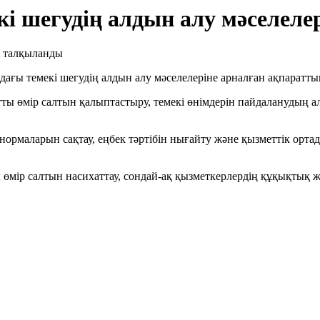
кі шегудің алдын алу мәселел
ағы темекі шегудің алдын алу мәселелеріне арналған ақпараттық
ты өмір салтын қалыптастыру, темекі өнімдерін пайдаланудың а
 нормаларын сақтау, еңбек тәртібін нығайту және қызметтік ор
ы өмір салтын насихаттау, сондай-ақ қызметкерлердің құқықтық 