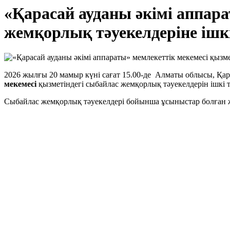
«Қарасай ауданы әкімі аппара
жемқорлық тәуекелдеріне ішк
2026 жылғы 20 мамыр күні сағат 15.00-де Алматы облысы, Қа
мекемесі
қызметіндегі сыбайлас жемқорлық тәуекелдерін ішкі т
Сыбайлас жемқорлық тәуекелдері бойынша ұсыныстар болған 