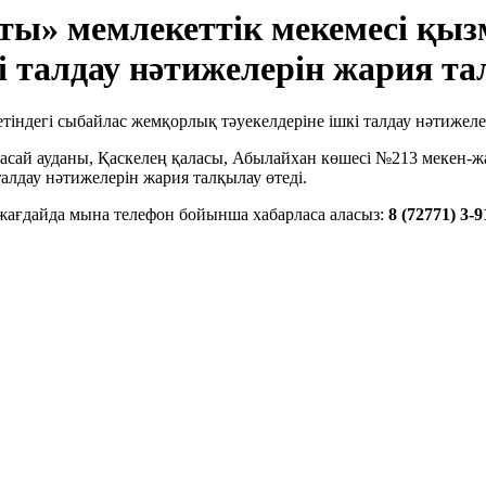
ты» мемлекеттік мекемесі қыз
і талдау нәтижелерін жария т
расай ауданы, Қаскелең қаласы, Абылайхан көшесі №213 мекен
алдау нәтижелерін жария талқылау өтеді.
жағдайда мына телефон бойынша хабарласа аласыз:
8 (72771) 3-