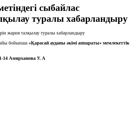
метіндегі сыбайлас
алқылау туралы хабарландыру
-жайы бойынша
«Қарасай ауданы әкімі аппараты» мемлекеттік
91-14 Амирханова У. А