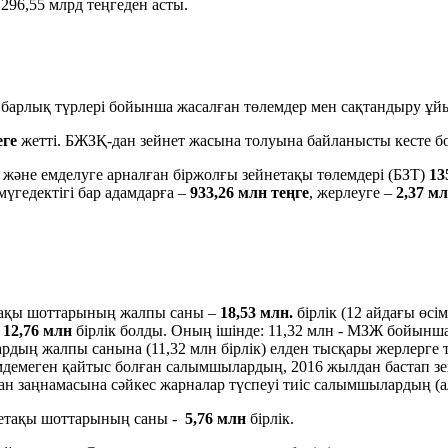
 296,55 млрд теңгеден асты.
барлық түрлері бойынша жасалған төлемдер мен сақтандыру ұ
еге
жетті. БЖЗҚ-дан зейнет жасына толуына байланысты кесте б
және емделуге арналған біржолғы зейнетақы төлемдері (БЗТ)
13
 мүгедектігі бар адамдарға –
933,26 млн теңге
, жерлеуге –
2,37 мл
тақы шоттарының жалпы саны –
18,53 млн.
бірлік (12 айдағы өсі
е
12,76 млн
бірлік болды. Оның ішінде: 11,32 млн - МЗЖ бойын
тардың жалпы санына (11,32 млн бірлік) елден тысқары жерлерге 
мдемеген қайтыс болған салымшылардың, 2016 жылдан бастап з
н заңнамасына сәйкес жарналар түспеуі тиіс салымшылардың (а
нетақы шоттарының саны -
5,76 млн
бірлік.