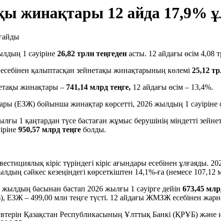
ы жинақтары 12 айда 17,9% 
лдың 1 сәуіріне
26,82 трлн теңгеден
асты. 12 айдағы өсім 4,08 т
) есебінен қалыптасқан зейнетақы жинақтарының көлемі
25,12 тр
нетақы жинақтары –
741,14 млрд теңге,
12 айдағы өсім – 13,4%.
алары (ЕЗЖ) бойынша жинақтар көрсетті, 2026 жылдың 1 сәуіріне
ғы 1 қаңтардан түсе бастаған жұмыс берушінің міндетті зейн
уіріне
950,57 млрд теңге
болды.
естициялық кіріс түріндегі кіріс ағындары есебінен ұлғаяды.
ылдың сәйкес кезеңіндегі көрсеткіштен 14,1%-ға (немесе 107,12 
 жылдың басынан бастап 2026 жылғы 1 сәуірге дейін
673,45
млр
8%), ЕЗЖ – 499,00 млн теңге түсті. 12 айдағы ЖМЗЖ есебінен жа
терін Қазақстан Республикасының Ұлттық Банкі (ҚРҰБ) және 