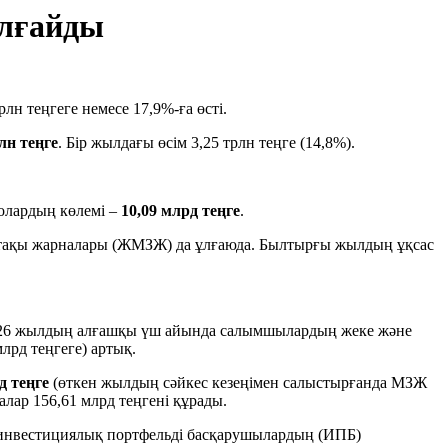
ұлғайды
рлн теңгеге немесе 17,9%-ға өсті.
лн теңге
. Бір жылдағы өсім 3,25 трлн теңге (14,8%).
 олардың көлемі –
10,09 млрд теңге
.
етақы жарналары (ЖМЗЖ) да ұлғаюда. Былтырғы жылдың ұқсас
 2026 жылдың алғашқы үш айында салымшылардың жеке және
млрд теңгеге) артық.
д теңге
(өткен жылдың сәйкес кезеңімен салыстырғанда МЗЖ
рналар 156,61 млрд теңгені құрады.
инвестициялық портфельді басқарушылардың (ИПБ)