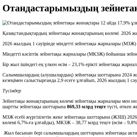
Отандастарымыздың зейнетақ
Қазақстандықтардың зейнетақы жинақтарының көлемі 2026 жы
2026 жылдың 1 сәуірінде міндетті зейнетақы жарналары (МЗЖ
Міндетті кәсіптік зейнетақы жарналары (МКЗЖ) бойынша зей
Бір жыл ішіндегі ең үлкен өсім – 23,1% ерікті зейнетақы жарн
Салымшылардың (алушылардың) зейнетақы шоттарына 2024 жыл
кезеңімен салыстырғанда 2,9 есеге ұлғайып, 2026 жылдың 1 сә
Түсімдер
Зейнетақы жинақтарының көлемі зейнетақы жарналары мен инв
шартты зейнетақы шоттарына
869,33 млрд теңге
түсті, өткен ж
МЗЖ есебі жүргізілетін жеке зейнетақы шоттарына (ЖЗШ) 2026
көлемі 6,7%-ға ұлғайды), МКЗЖ – 38,77 млрд теңге (өсім – 9,
Жыл басынан бері салымшылардың шоттарына зейнетақы актив