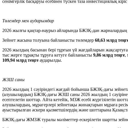
сенімгерлік басқаруы есебінен түскен таза инвестициялық кіріс
Төлемдер мен аударымдар
2026 жылғы қаңтар-наурыз айларында БЖЗҚ-дан жарналардың 
Зейнет жасына толуына байланысты төлемдер
68,63 млрд теңг
2026 жылдың басынан бері тұрғын үй жағдайларын жақсартуға 
тыс жерге тұрақты тұруға кетуге байланысты
9,86 млрд теңге
,
109,94 млрд теңге
аударылды.
ЖЗШ саны
2026 жылдың 1 сәуіріндегі жағдай бойынша БЖЗҚ-дағы зейне
(алушылардың) БЖЗҚ-дағы ЖЗШ саны 2026 жылдың 1 сәуірін
есептелетін шоттар. Айта кетейік, МЗЖ есебі жүргізілетін шот
алушылардың, мұрагерлері зейнетақы жинақтарын мұраға ресі
ауыстырылған әскери қызметшілердің және шоттарына Қазақста
БЖЗҚ-дағы ЖМЗЖ туралы мәліметтер ескерілетін шартты зей