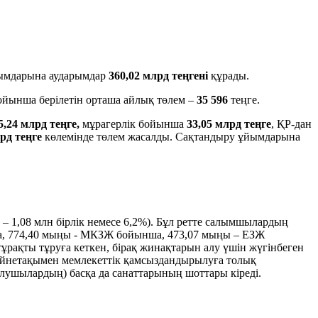
йымдарына аударымдар
360,02
млрд теңгені
құрады.
ойынша берілетін орташа айлық төлем –
35 596
теңге.
5,24
млрд теңге,
мұрагерлік бойынша
33,05 млрд теңге
, ҚР-дан
рд теңге
көлемінде төлем жасалды. Сақтандыру ұйымдарына
м – 1,08 млн бірлік немесе 6,2%). Бұл ретте салымшылардың
ша, 774,40 мыңы - МКЗЖ бойынша, 473,07 мыңы – ЕЗЖ
тұрақты тұруға кеткен, бірақ жинақтарын алу үшін жүгінбеген
ейнетақымен мемлекеттік қамсыздандырылуға толық
лушылардың) басқа да санаттарының шоттары кіреді.