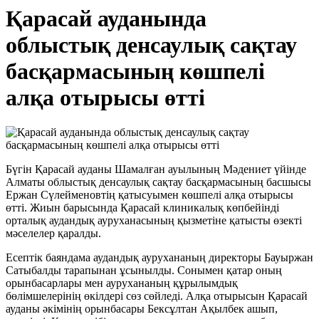
Қарасай ауданында
облыстық денсаулық сақтау
басқармасының көшпелі
алқа отырысы өтті
Бүгін Қарасай ауданы Шамалған ауылының Мәдениет үйінде
Алматы облыстық денсаулық сақтау басқармасының басшысы
Ержан Сүлейменовтің қатысуымен көшпелі алқа отырысы
өтті. Жиын барысында Қарасай клиникалық көпбейінді
орталық аудандық ауруханасының қызметіне қатысты өзекті
мәселелер қаралды.
Есептік баяндама аудандық аурухананың директоры Бауыржан
Сатыбалды тарапынан ұсынылды. Сонымен қатар оның
орынбасарлары мен аурухананың құрылымдық
бөлімшелерінің өкілдері сөз сөйледі. Алқа отырысын Қарасай
ауданы әкімінің орынбасары Бексұлтан Ақылбек ашып,