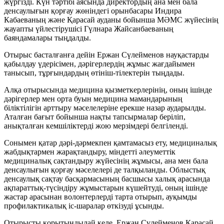
жүргізді. Күн тәртібі аясында директордың ана мен бала
денсаулығын қорғау жөніндегі орынбасары Индира
Кабаеваның және Қарасай ауданы бойынша МӘМС жүйесінің
жауапты үйлестірушісі Гүлнара Жайсанбаеваның
баяндамалары тыңдалды.
Отырыс басталғанға дейін Ержан Сүлейменов науқастарды
қабылдау үдерісімен, дәрігерлердің жұмыс жағдайымен
танысып, тұрғындардың өтініш-тілектерін тыңдады.
Алқа отырысында медицина қызметкерлерінің, оның ішінде
дәрігерлер мен орта буын медицина мамандарының
біліктілігін арттыру мәселелеріне ерекше назар аударылды.
Аталған бағыт бойынша нақты тапсырмалар беріліп,
анықталған кемшіліктерді жою мерзімдері белгіленді.
Сонымен қатар дәрі-дәрмекпен қамтамасыз ету, медициналық
жабдықтармен жарақтандыру, міндетті әлеуметтік
медициналық сақтандыру жүйесінің жұмысы, ана мен бала
денсаулығын қорғау мәселелері де талқыланды. Облыстық
денсаулық сақтау басқармасының басшысы халық арасында
ақпараттық-түсіндіру жұмыстарын күшейтуді, оның ішінде
жастар арасынан волонтерлерді тарта отырып, ауқымды
профилактикалық іс-шаралар өткізуді ұсынды.
Отырысты қорытындылай келе, Ержан Сүлейменов Қарасай