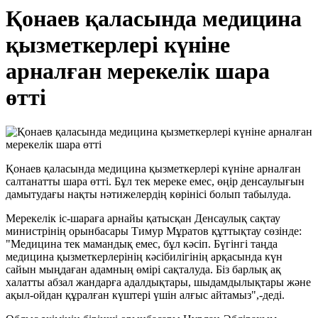
Қонаев қаласында медицина
қызметкерлері күніне
арналған мерекелік шара
өтті
Қонаев қаласында медицина қызметкерлері күніне арналған
салтанатты шара өтті. Бұл тек мереке емес, өңір денсаулығын
дамытудағы нақты нәтижелердің көрінісі болып табылуда.
Мерекелік іс-шараға арнайы қатысқан Денсаулық сақтау
министрінің орынбасары Тимур Мұратов құттықтау сөзінде:
"Медицина тек мамандық емес, бұл кәсіп. Бүгінгі таңда
медицина қызметкерлерінің кәсібилігінің арқасында күн
сайын мыңдаған адамның өмірі сақталуда. Біз барлық ақ
халатты абзал жандарға адалдықтары, шыдамдылықтары және
ақыл-ойдан құралған күштері үшін алғыс айтамыз",-деді.