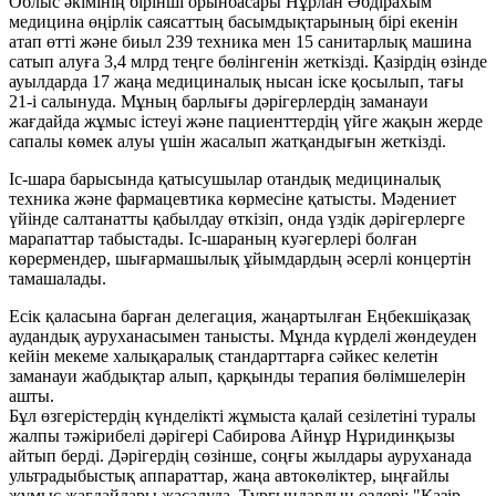
Облыс әкімінің бірінші орынбасары Нұрлан Әбдірахым
медицина өңірлік саясаттың басымдықтарының бірі екенін
атап өтті және биыл 239 техника мен 15 санитарлық машина
сатып алуға 3,4 млрд теңге бөлінгенін жеткізді. Қазірдің өзінде
ауылдарда 17 жаңа медициналық нысан іске қосылып, тағы
21-і салынуда. Мұның барлығы дәрігерлердің заманауи
жағдайда жұмыс істеуі және пациенттердің үйге жақын жерде
сапалы көмек алуы үшін жасалып жатқандығын жеткізді.
Іс-шара барысында қатысушылар отандық медициналық
техника және фармацевтика көрмесіне қатысты. Мәдениет
үйінде салтанатты қабылдау өткізіп, онда үздік дәрігерлерге
марапаттар табыстады. Іс-шараның куәгерлері болған
көрермендер, шығармашылық ұйымдардың әсерлі концертін
тамашалады.
Есік қаласына барған делегация, жаңартылған Еңбекшіқазақ
аудандық ауруханасымен танысты. Мұнда күрделі жөндеуден
кейін мекеме халықаралық стандарттарға сәйкес келетін
заманауи жабдықтар алып, қарқынды терапия бөлімшелерін
ашты.
Бұл өзгерістердің күнделікті жұмыста қалай сезілетіні туралы
жалпы тәжірибелі дәрігері Сабирова Айнұр Нұридинқызы
айтып берді. Дәрігердің сөзінше, соңғы жылдары ауруханада
ультрадыбыстық аппараттар, жаңа автокөліктер, ыңғайлы
жұмыс жағдайлары жасалуда. Тұрғындардың өздері: "Қазір