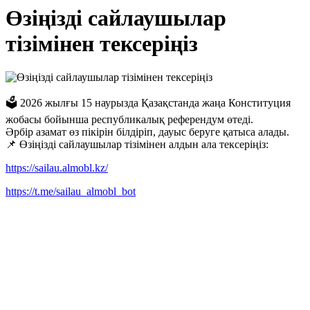
Өзіңізді сайлаушылар
тізімінен тексеріңіз
🗳 2026 жылғы 15 наурызда Қазақстанда жаңа Конституция
жобасы бойынша республикалық референдум өтеді.
Әрбір азамат өз пікірін білдіріп, дауыс беруге қатыса алады.
📌 Өзіңізді сайлаушылар тізімінен алдын ала тексеріңіз:
https://sailau.almobl.kz/
https://t.me/sailau_almobl_bot