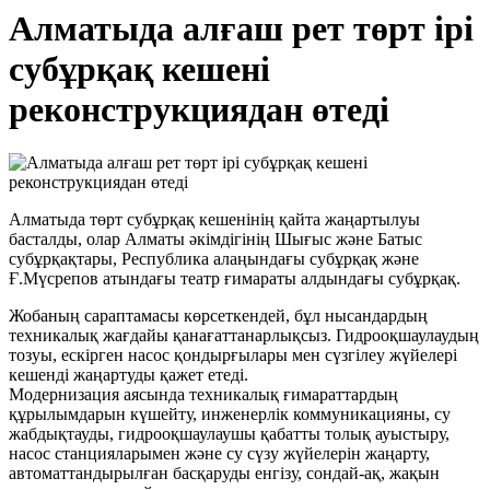
Алматыда алғаш рет төрт ірі
субұрқақ кешені
реконструкциядан өтеді
Алматыда төрт субұрқақ кешенінің қайта жаңартылуы
басталды, олар Алматы әкімдігінің Шығыс және Батыс
субұрқақтары, Республика алаңындағы субұрқақ және
Ғ.Мүсрепов атындағы театр ғимараты алдындағы субұрқақ.
Жобаның сараптамасы көрсеткендей, бұл нысандардың
техникалық жағдайы қанағаттанарлықсыз. Гидрооқшаулаудың
тозуы, ескірген насос қондырғылары мен сүзгілеу жүйелері
кешенді жаңартуды қажет етеді.
Модернизация аясында техникалық ғимараттардың
құрылымдарын күшейту, инженерлік коммуникацияны, су
жабдықтауды, гидрооқшаулаушы қабатты толық ауыстыру,
насос станцияларымен және су сүзу жүйелерін жаңарту,
автоматтандырылған басқаруды енгізу, сондай-ақ, жақын