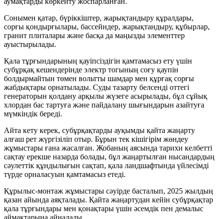
аумақтарды көркейту жоспарланған.
Сонымен қатар, бүріккіштер, жарықтандыру құралдары,
сорғы қондырғылары, бассейндер, жарықтандыру, құбырлар,
гранит плиталары және басқа да маңызды элементтер
ауыстырылады.
Қала тұрғындарының қауіпсіздігін қамтамасыз ету үшін
субұрқақ кешендерінде электр тогының соғу қаупін
болдырмайтын төмен вольтты шамдар мен құрғақ сорғы
жабдықтары орнатылады. Суды тазарту белсенді оттегі
генераторын қолдану арқылы жүзеге асырылады, бұл сұйық
хлордан бас тартуға және пайдалану шығындарын азайтуға
мүмкіндік береді.
Айта кету керек, субұрқақтарды ауқымды қайта жаңарту
алғаш рет жүргізіліп отыр. Бұрын тек кішігірім жөндеу
жұмыстары ғана жасалған. Жобаның аясында тарихи келбетті
сақтау ерекше назарда болады, бұл жаңартылған нысандардың
сәулеттік құндылығын сақтап, қала ландшафтында үйлесімді
түрде орналасуын қамтамасыз етеді.
Құрылыс-монтаж жұмыстары сәуірде басталып, 2025 жылдың
қазан айында аяқталады. Қайта жаңартудан кейін субұрқақтар
қала тұрғындары мен қонақтары үшін әсемдік пен демалыс
аймақтарына айналады.