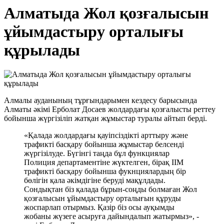
Алматыда Жол қозғалысын
ұйымдастыру орталығы
құрылады
Алмалы ауданының тұрғындарымен кездесу барысында
Алматы әкімі Ерболат Досаев жолдардағы қозғалысты реттеу
бойынша жүргізіліп жатқан жұмыстар туралы айтып берді.
«Қалада жолдардағы қауіпсіздікті арттыру және
трафикті басқару бойынша жұмыстар белсенді
жүргізілуде. Бүгінгі таңда бұл функциялар
Полиция департаментіне жүктелген, бірақ ІІМ
трафикті басқару бойынша фукнциялардың бір
бөлігін қала әкімдігіне беруді мақұлдады.
Сондықтан біз қалада бұрын-соңды болмаған Жол
қозғалысын ұйымдастыру орталығын құруды
жоспарлап отырмыз. Қазір біз осы ауқымды
жобаны жүзеге асыруға дайындалып жатырмыз», -