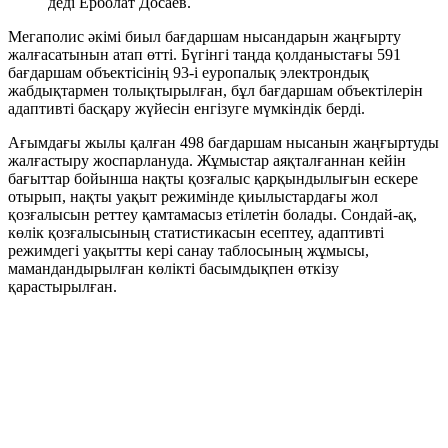
деді Ерболат Досаев.
Мегаполис әкімі биыл бағдаршам нысандарын жаңғырту
жалғасатынын атап өтті. Бүгінгі таңда қолданыстағы 591
бағдаршам объектісінің 93-і еуропалық электрондық
жабдықтармен толықтырылған, бұл бағдаршам объектілерін
адаптивті басқару жүйесін енгізуге мүмкіндік берді.
Ағымдағы жылы қалған 498 бағдаршам нысанын жаңғыртуды
жалғастыру жоспарлануда. Жұмыстар аяқталғаннан кейін
бағыттар бойынша нақты қозғалыс қарқындылығын ескере
отырып, нақты уақыт режимінде қиылыстардағы жол
қозғалысын реттеу қамтамасыз етілетін болады. Сондай-ақ,
көлік қозғалысының статистикасын есептеу, адаптивті
режимдегі уақытты кері санау таблосының жұмысы,
мамандандырылған көлікті басымдықпен өткізу
қарастырылған.