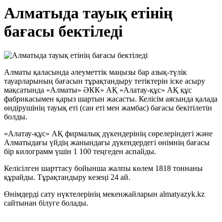
Алматыда тауық етінің
бағасы бектіледі
Алматы қаласында әлеуметтік маңызы бар азық-түлік
тауарларының бағасын тұрақтандыру тетіктерін іске асыру
мақсатында «Алматы» ӘКК» АҚ «Алатау-құс» АҚ құс
фабрикасымен қарыз шартын жасасты. Келісім аясында қалада
өндірушінің тауық еті (сан еті мен жамбас) бағасы бекітілетін
болды.
«Алатау-құс» АҚ фирмалық дүкендерінің сөрелеріндегі және
Алматыдағы үйдің жанындағы дүкендердегі өнімнің бағасы
бір килограмм үшін 1 100 теңгеден аспайды.
Келісілген шарттасу бойынша жалпы көлем 1818 тоннаны
құрайды. Тұрақтандыру кезеңі 24 ай.
Өнімдерді сату нүктелерінің мекенжайларын almatyazyk.kz
сайтынан білуге болады.