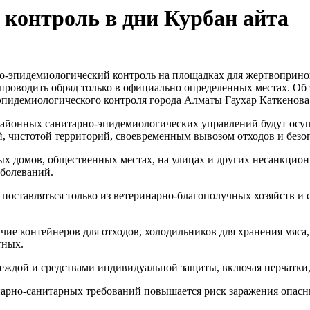
контроль в дни Курбан айта
но-эпидемиологический контроль на площадках для жертвоприно
е проводить обряд только в официально определенных местах. О
-эпидемиологического контроля города Алматы Гаухар Каткенова
 районных санитарно-эпидемиологических управлений будут осу
й, чистотой территорий, своевременным вывозом отходов и безо
лых домов, общественных местах, на улицах и других несанкци
болеваний.
оставляться только из ветеринарно-благополучных хозяйств и
ие контейнеров для отходов, холодильников для хранения мяса
тных.
ждой и средствами индивидуальной защиты, включая перчатки, 
нарно-санитарных требований повышается риск заражения опа