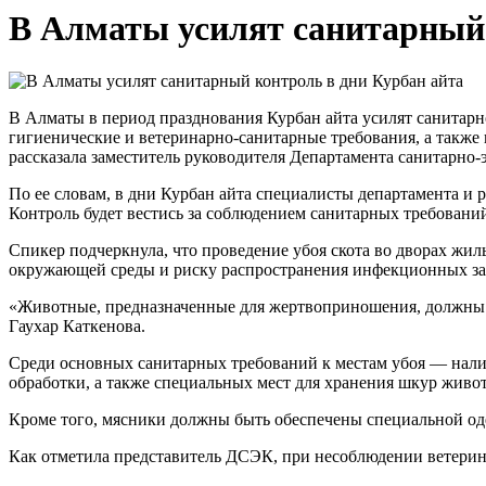
В Алматы усилят санитарный 
В Алматы в период празднования Курбан айта усилят санитар
гигиенические и ветеринарно-санитарные требования, а такж
рассказала заместитель руководителя Департамента санитарно
По ее словам, в дни Курбан айта специалисты департамента и
Контроль будет вестись за соблюдением санитарных требовани
Спикер подчеркнула, что проведение убоя скота во дворах жи
окружающей среды и риску распространения инфекционных за
«Животные, предназначенные для жертвоприношения, должны п
Гаухар Каткенова.
Среди основных санитарных требований к местам убоя — налич
обработки, а также специальных мест для хранения шкур живо
Кроме того, мясники должны быть обеспечены специальной оде
Как отметила представитель ДСЭК, при несоблюдении ветери