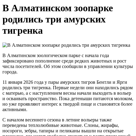
В Алматинском зоопарке
родились три амурских
тигренка
В Алматинском зоологическом парке с начала года
зафиксировано пополнение среди редких животных и рост
числа посетителей. Об этом сообщили в управлении культуры
города.
11 января 2026 года у пары амурских тигров Бентли и Ярги
родились три тигренка. Первые недели они находились рядом
с матерью, а с наступлением весны начали выходить в вольер
и осваивать пространство. Пока детеныши питаются молоком,
но уже проявляют интерес к твердой пище и становятся более
активными.
С началом весеннего сезона в летние вольеры также
переведены теплолюбивые животные. Слоны, жирафы,
носороги, зебры, тапиры и пеликаны вышли на открытые