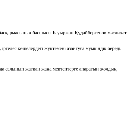
 басқармасының басшысы Бауыржан Құдайбергенов мәслихат
ргелес көшелердегі жүктемені азайтуға мүмкіндік береді.
да салынып жатқан жаңа мектептерге апаратын жолдың