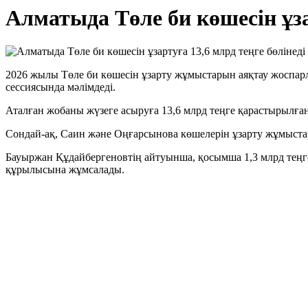
Алматыда Төле би көшесін ұза
2026 жылы Төле би көшесін ұзарту жұмыстарын аяқтау жоспа
сессиясында мәлімдеді.
Аталған жобаны жүзеге асыруға 13,6 млрд теңге қарастырылған
Сондай-ақ, Саин және Оңғарсынова көшелерін ұзарту жұмыстар
Бауыржан Құдайбергеновтің айтуынша, қосымша 1,3 млрд тең
құрылысына жұмсалады.