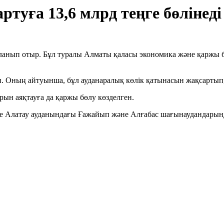
ртуға 13,6 млрд теңге бөлінеді
рланып отыр. Бұл туралы Алматы қаласы экономика және қаржы
. Оның айтуынша, бұл ауданаралық көлік қатынасын жақсартып, і
ын аяқтауға да қаржы бөлу көзделген.
ге Алатау ауданындағы Ғажайып және Алғабас шағынаудандарын