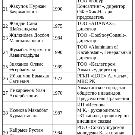
ТОО «Юнур
Жакупов Нуржан
Консалтинг», директор;
21
1990
Бауржанович
ОФ «Хак-Назар»,
председатель
Жандай Сана
ТОО «ADANAZ»,
22
1975
Шайханқызы
директор
Жилкибаев Досбол
ТОО «DosStroyConsult»,
23
1984
Маликомарович
директор
ТОО «Aluminium of
Жұмабек Нұрсұлтан
24
1990
Kazakhstan», Генеральный
Амангелдіұлы
директор
Зияханов Олжас
ТОО «Казлегпром
25
1989
Өсербайұлы
Алматы», директор
Ибраимов Ермахан
РГКП «ЦОП» Алматы»,
26
1972
Сагиевич
МКС РК
Алматинское городское
Инкарбеков Улан
27
1970
общество инвалидов,
Аскербекович
Председатель Правления
ИП «Исенова
Исенова Махаббат
М.К.»,руководитель;
28
1987
Курмантаевна
«31 канал», продюсер по
внешним связям
РОО «Союз уйгурской
Кайрыев Рустам
29
1984
молодежи Казахстана»,