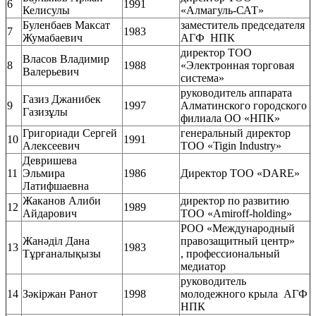
6
1991
Келисулы
«Алмагуль-САТ»
Буленбаев Максат
заместитель председателя
7
1983
Жумабаевич
АГФ НПК
директор ТОО
Власов Владимир
8
1988
«Электронная торговая
Валерьевич
система»
руководитель аппарата
Газиз Джанибек
9
1997
Алматинского городского
Газизұлы
филиала ОО «НПК»
Григориади Сергей
генеральный директор
10
1991
Алексеевич
ТОО «Tigin Industry»
Девришева
11
Эльмира
1986
Директор ТОО «DARE»
Латифшаевна
Жаканов Алиби
директор по развитию
12
1989
Айдарович
ТОО «Amiroff-holding»
РОО «Международный
Жанәділ Дана
правозащитный центр»
13
1983
Тұрғаналықызы
, профессиональный
медиатор
руководитель
14
Зәкіржан Ранот
1998
молодежного крыла АГФ
НПК