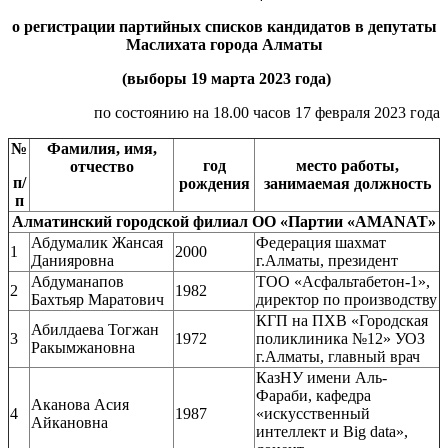
о регистрации партийных списков кандидатов в депутаты
Маслихата
города Алматы
(выборы
19 марта 2023 года
)
по состоянию на 18.00 часов 17 февраля 2023 года
№
Фамилия, имя,
год
м
есто работы,
отчество
п/
рождения
занимаемая должность
п
Алматинский городской филиал ОО «Партии «AMANAT»
Абдумалик Жансая
Федерация шахмат
1
2000
Данияровна
г.Алматы, президент
Абдуманапов
ТОО «Асфальтабетон-1»,
2
1982
Бахтьяр Маратович
директор по производству
КГП на ПХВ «Городская
Абилдаева Тогжан
3
1972
поликлиника №12» УОЗ
Ракымжановна
г.Алматы, главный врач
КазНУ имени Аль-
Фараби, кафедра
Аканова Асия
4
1987
«искусственный
Айкановна
интеллект и Big data»,