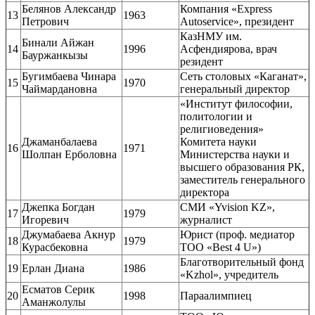
Белянов Александр
Компания «Express
13
1963
Петрович
Autoservice», президент
КазНМУ им.
Бинали Айжан
14
1996
Асфендиярова, врач
Бауржанкызы
резидент
Бугимбаева Чинара
Сеть столовых «Каганат»,
15
1970
Чаймардановна
генеральный директор
«Институт философии,
политологии и
религиоведения»
Джаманбалаева
Комитета науки
16
1971
Шолпан Ерболовна
Министерства науки и
высшего образования РК,
заместитель генерального
директора
Джепка Богдан
СМИ «Yvision KZ»,
17
1979
Игоревич
журналист
Джумабаева Акнур
Юрист (проф. медиатор
18
1979
Курасбековна
ТОО «Best 4 U»)
Благотворительный фонд
19
Ерлан Диана
1986
«Kzhol», учредитель
Есматов Серик
20
1998
Параалимпиец
Аманжолулы