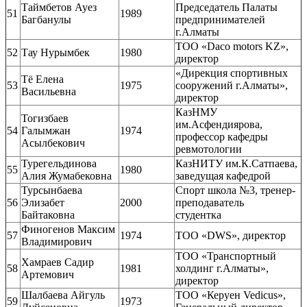
Таймбетов Ауез
Председатель Палаты
51
1989
Багбанулы
предпринимателей
г.Алматы
ТОО «Daco motors KZ»,
52
Тау Нурымбек
1980
директор
«Дирекция спортивных
Тё Елена
53
1975
сооружений г.Алматы»,
Васильевна
директор
КазНМУ
Тогизбаев
им.Асфендиярова,
54
Галымжан
1974
профессор кафедры
Асылбекович
ревмотологии
Турегельдинова
КазНИТУ им.К.Сатпаева,
55
1980
Алия Жумабековна
заведущая кафедрой
Турсынбаева
Спорт школа №3, тренер-
56
Элизабет
2000
преподаватель
Байтаковна
студентка
Финогенов Максим
57
1974
ТОО «DWS», директор
Владимирович
ТОО «Транспортный
Хамраев Садир
58
1981
холдинг г.Алматы»,
Артемович
директор
Шалбаева Айгуль
ТОО «Керуен Vedicus»,
59
1973