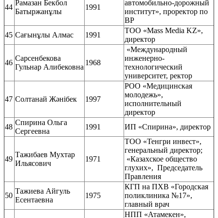
Рамазан Бекбол
автомобильно-дорожный
44
1991
Батыржанұлы
институт», проректор по
ВР
ТОО
«Mass Media KZ»,
45
Сағынұлы Алмас
1991
директор
«Международный
Сарсенбекова
инженерно-
46
1968
Гульнар Алибековна
технологический
университет, ректор
РОО «Медицинская
молодежь»,
47
Солтанай Жәнібек
1997
исполнительный
директор
Спирина Ольга
48
1991
ИП «Спирина», директор
Сергеевна
ТОО «Тенгри инвест»,
генеральный директор;
Тажибаев Мухтар
49
1971
«Казахское общество
Ильясович
глухих», Председатель
Правления
КГП на ПХВ «Городская
Тажиева Айгуль
50
1975
поликлиника №17»,
Есентаевна
главный врач
НПП «Атамекен»,