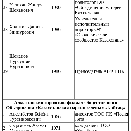
политолог КФ
Уалихан Жандос
37
1999
«Объединение матерей
Шоханович
Казахстана»
Учредитель и
исполнительный
Халитов Данияр
38
1986
директор ОФ
Зиннурович
«Экологическое
сообщество Казахстана»
Шоканов
Нурсултан
Нурланович
39
1986
Председатель АГФ НПК
Алматинский городской филиал Общественного
Объединения «Казахстанская партия зеленых «Байтақ»
Апсенбетов Бейбит
директор ТОО ПК «Песня
1
1966
Турсынбекович
Лета»
Сыргабаев Азамат
консультант ТОО
2
1971
Муратович
«SmartNet»