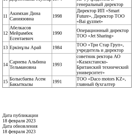
генеральный директор
Директор ИП «Smart
Акимхан Дина
11
1998
Future», Директор ТОО
Саниязовна
«Bai gyzmet»
Абелкасов
Операционный директор
12
Мейрамбек
1990
ТОО «Jet Sharing»
Есентаевич
ТОО «Три Стар Груп»,
13
Еркінұлы Арай
1984
учредитель и директор
советник ректора АО
Сариева Альбина
«Казахстанско-
14
1993
Тельмановна
Британский технический
университет»
Болысбаева Асем
ТОО «Daco motors KZ»,
15
1991
Бакыткызы
главный бухгалтер
Дата публикации
18 февраля 2023
Дата обновления
18 февраля 2023