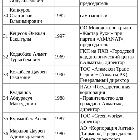
Абдусаламович
председатель
Канкуров
30
Станислав
1985
самозанятый
Владимирович
ОО Молодежное крыло
Кеңесов Әкежан
«Жастар Рухы» при
31
1997
Бақытұлы
партии «AMANAT»,
председатель
ГКП на ПХВ «Городской
Кодасбаев Алмат
32
1969
кардиологический центр
Турысбекович
г.Алматы», директор
ТОО «Атамекен Транс
Кожабаев Даурен
33
1990
Сервис» (Алматы РК),
Газизович
Генеральный директор
НАО «Государственная
Кулдашов
корпорация
34
Абдурасул
1988
«Правительство для
Максудович
граждан г.Алматы»,
директор
ТОО «Green works»,
35
Курманбек Асель
1987
директор
АО «Корпорация Алтын-
Маралов Даурен
36
1980
Диірмен», Председатель
Адилмырзаевич
Совета директоров