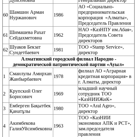
Дуйсеновна
Генеральный директор
АО «Социально-
Шамшин Арман
предпринимательская
60
1986
Нуржанович
корпорация «Алматы»,
Председатель Правления
НАО «КазНПУ им.Абая»,
Шимашева Рахат
61
1962
Председатель Совета
Сейдахметовна
директоров
Шуаков Бекзат
ТОО «Stamp Service»,
62
1981
Сундетбаевич
директор
Алматинский городской филиал Народно -
демократической патриотической партии «Ауыл»
филиал АО «Аграрная
Смаилулы Амирхан
1
1978
кредитная корпорация» в
Жанбырбаевич
г. Алматы, директор
младший научный
Крупский Олег
2
1969
сотрудник ТОО
Борисович
«КазНИИЖиК»
Емберген Бақытбек
ТОО «Aral Agro»,
3
1980
Қанатұлы
директор
ТОО «КазНИИ
Акимбекова
экономики АПК и РСТ»,
4
1963
ГалияУйсимбековна
зам.председателя
правления