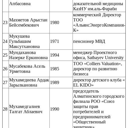
Апбасовна
доказательной медицины
КазНУ им.аль-Фараби
коммерческий Директор
Махметов Арыстан
ТОО
23
1980
Бейсембекович
«АльянсЭнергоКомпания-
К»
Мукушева
24
Гульбашим
1971
пенсионер МВД
Максутхановна
Мундаханова
менеджер Проектного
25
1994
Назерке Еркиновна
офиса, Satbayev University
ТОО «Colliers Valuation»,
Мусабекова Асель
26
1985
директор по развитию
Урметовна
бизнеса
Мухамедиева Ардак
директор детского клуба «
27
1989
Зарылкановна
EL KIDO»
председатель
Алматинского городского
филиала РОО «Союз
Мухамедгалиев
защиты прав
28
1990
Талгат Аблаевич
потребителей и
предпринимателей
«Общественный
защитник»