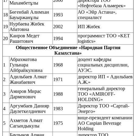
17
2000
директора ТОО
Махамбетұлы
«Нефтебаза Альмерек»
Бөгенбай Алимхан
АО «Эйр Астана»,
18
1993
Бауыржанұлы
специалист
Нурбаева Жибек
19
2002
ИП Жибек
Абатовна
Каиров Медет
программист ТОО «KET
20
1994
Рашитович
logistics»
Общественное Объединение «Народная Партия
Казахстана»
Абрахматова
доцент кафедры
1
Гульнара
1968
социальных дисциплин,
Айбрайкуловна
АУЭС.
Адильбаев Алмат
директор ИП « Адильбаев
2
1971
Жанабаевич
А.Ж.»
генеральный директор
Амиров Мирас
3
1988
ТОО «AMIROFF-
Дарменович
HOLDING»
Аргумбаев Данияр
Директор ТОО «Сартай-
4
1983
Даулеткелдиевич
Энерго»
вице-президент компании
Ахметов Алмат
5
1975
AO Caspian Beverage
Сагындыкулы
Holding
Баулыков Арман
директор ТОО