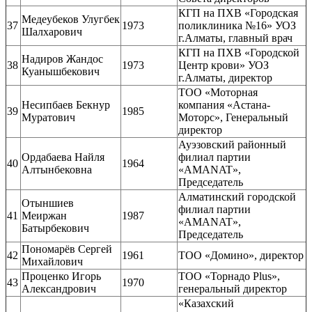
КГП на ПХВ «Городская
Медеубеков Улугбек
37
1973
поликлиника №16» УОЗ
Шалхарович
г.Алматы, главный врач
КГП на ПХВ «Городской
Надиров Жандос
38
1973
Центр крови» УОЗ
Куанышбекович
г.Алматы, директор
ТОО «Моторная
Несипбаев Бекнур
компания «Астана-
39
1985
Муратович
Моторс», Генеральный
директор
Ауэзовский районный
Ордабаева Найля
филиал партии
40
1964
Алтынбековна
«AMANAT»,
Председатель
Алматинский городской
Отыншиев
филиал партии
41
Меиржан
1987
«AMANAT»,
Батырбекович
Председатель
Пономарёв Сергей
42
1961
ТОО «Домино», директор
Михайлович
Проценко Игорь
ТОО «Торнадо Plus»,
43
1970
Александрович
генеральный директор
«Казахский