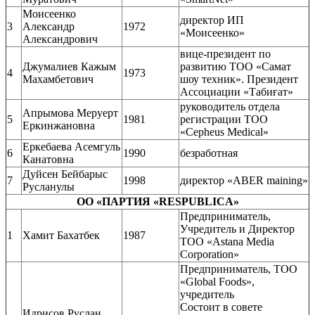
Моисеенко
директор ИП
3
Александр
1972
«Моисеенко»
Александрович
вице-президент по
Джумалиев Кажым
развитию ТОО «Самат
4
1973
Махамбетович
шоу техник». Президент
Ассоциации «Табиғат»
руководитель отдела
Апрымова Меруерт
5
1981
регистрации ТОО
Еркинжановна
«Cepheus Medical»
Еркебаева Асемгуль
6
1990
безработная
Канатовна
Дуйсен Бейбарыс
7
1998
директор «ABER maining»
Русланулы
ОО «ПАРТИЯ «RESPUBLICA»
Предприниматель,
Учредитель и Директор
1
Хамит Бахатбек
1987
ТОО «Astana Media
Corporation»
Предприниматель, ТОО
«Global Foods»,
учредитель
Состоит в совете
Идрисов Руслан