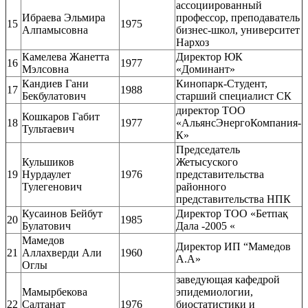
ассоциированный
Ибраева Эльмира
профессор, преподаватель
15
1975
Алпамысовна
бизнес-школ, университет
Нархоз
Камелева Жанетта
Директор ЮК
16
1977
Мэлсовна
«Доминант»
Кандиев Гани
Кинопарк-Студент,
17
1988
Бекбулатович
старший специалист СК
директор ТОО
Кошкаров Габит
18
1977
«АльянсЭнергоКомпания-
Тультаевич
К»
Председатель
Кульшиков
Жетысуского
19
Нурдаулет
1976
представительства
Тулегенович
районного
представительства НПК
Кусаинов Бейбут
Директор ТОО «Бетпақ
20
1985
Булатович
Дала -2005 «
Мамедов
Директор ИП “Мамедов
21
Аллахверди Али
1960
А.А»
Оглы
заведующая кафедрой
Мамырбекова
эпидемиологии,
22
Салтанат
1976
биостатистики и