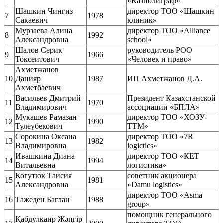
«Казполиграф»
Шашкин Чингиз
директор ТОО «Шашкин
7
1978
Сакаевич
клиник»
Мурзаева Алина
директор ТОО «Alliance
8
1992
Александровна
school»
Шалов Серик
руководитель РОО
9
1966
Токсеитович
«Человек и право»
Ахметжанов
10
Данияр
1987
ИП Ахметжанов Д.А.
Ахметбаевич
Васильев Дмитрий
Президент Казахстанской
11
1970
Владимирович
ассоциации «БПЛА»
Мукашев Рамазан
директор ТОО «ХОЗУ-
12
1990
Тулеубекович
ТТМ»
Сорокина Оксана
директор ТОО «7R
13
1982
Владимировна
logictics»
Ивашкина Диана
директор ТОО «КЕТ
14
1994
Витальевна
логистика»
Когутюк Таисия
советник акционера
15
1981
Александровна
«Damu logistics»
директор ТОО «Asma
16
Тажеден Баглан
1988
group»
помощник генерального
Қабдулкаир Жәңгір