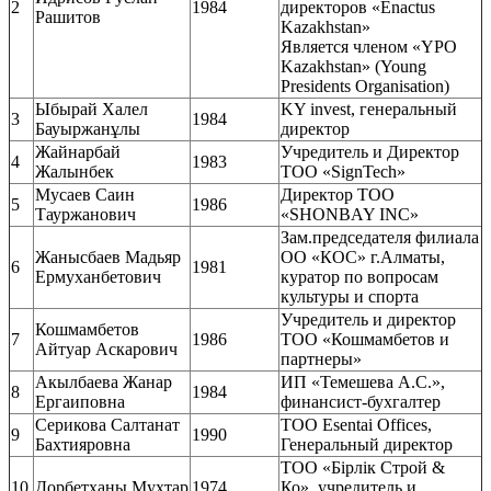
2
1984
директоров «Enactus
Рашитов
Kazakhstan»
Является членом «YPO
Kazakhstan» (Young
Presidents Organisation)
Ыбырай Халел
KY invest, генеральный
3
1984
Бауыржанұлы
директор
Жайнарбай
Учредитель и Директор
4
1983
Жалынбек
ТОО «SignTech»
Мусаев Саин
Директор ТОО
5
1986
Тауржанович
«SHONBAY INC»
Зам.председателя филиала
Жанысбаев Мадьяр
ОО «КОС» г.Алматы,
6
1981
Ермуханбетович
куратор по вопросам
культуры и спорта
Учредитель и директор
Кошмамбетов
7
1986
ТОО «Кошмамбетов и
Айтуар Аскарович
партнеры»
Акылбаева Жанар
ИП «Темешева А.С.»,
8
1984
Ергаиповна
финансист-бухгалтер
Серикова Салтанат
ТОО Esentai Offices,
9
1990
Бахтияровна
Генеральный директор
ТОО «Бірлік Строй &
10
Дорбетханы Мухтар
1974
Ко», учредитель и