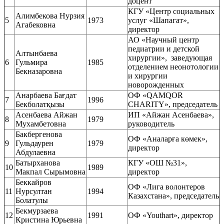
доцент
КГУ «Центр социальных
Алимбекова Нурзия
5
1973
услуг «Шапагат»,
Агабековна
директор
АО «Научный центр
педиатрии и детской
Алтынбаева
хирургии», заведующая
6
Гульмира
1985
отделением неонотологии
Бекназаровна
и хирургии
новорожденных
Анарбаева Бағдат
ОФ «QAMQOR
7
1996
Бекболатқызы
CHARITY», председатель
Асенбаева Айжан
ИП «Айжан Асенбаева»,
8
1979
Мухамбетовна
руководитель
Бакбергенова
ОФ «Аналарға көмек»,
9
Гульдаурен
1979
директор
Абдулаевна
Батырханова
КГУ «ОШ №31»,
10
1989
Макпал Сырымовна
директор
Беккайров
ОФ «Лига волонтеров
11
Нурсултан
1994
Казахстана», председатель
Болатулы
Бекмурзаева
12
1991
ОФ «Youthart», директор
Кристина Юрьевна