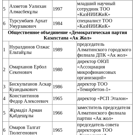
младший научный
Ахметов Уәлихан
5
1997
сотрудник ТОО
Алмасбекұлы
«КазНИИЖиК»
Турсумбаев Архат
специалист ТОО
6
1984
Умурзакович
«КазНИИЖиК»
Общественное объединение «Демократическая партия
Казахстана «Ак Жол»
председатель
Нуралдинов Олжас
1
1989
Алматинского городского
Ельтайұлы
филиала ДПК «Ак жол»
директор ОЮЛ
Омарханов Ербол
«Ассоциация
2
1980
Секенович
микрофинансовых
организаций»
Бискультанов Аскар
директор ТОО
3
1986
Куандыкович
«Темирбетон-1»
Константинов
4
1965
директор «РСП Эталон»
Федор Алексеевич
заместитель председателя
Жұмаділ Арман
5
1966
Алматинского филиала
Қабдешұлы
партии «Ак жол»
председатель совета
Омаров Талгат
6
1965
директоров ТОО
Тюлегенович