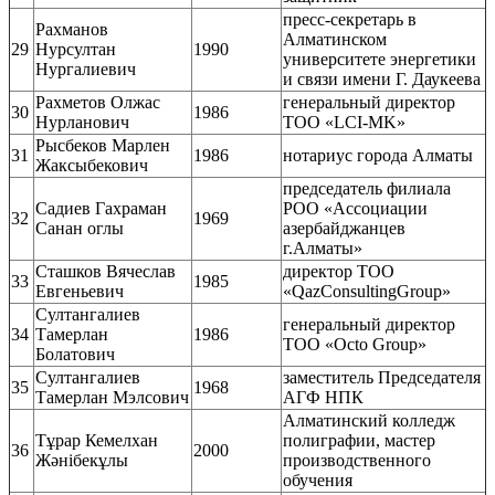
пресс-секретарь в
Рахманов
Алматинском
29
Нурсултан
1990
университете энергетики
Нургалиевич
и связи имени Г. Даукеева
Рахметов Олжас
генеральный директор
30
1986
Нурланович
ТОО «LCI-MK»
Рысбеков Марлен
31
1986
нотариус города Алматы
Жаксыбекович
председатель филиала
Садиев Гахраман
РОО «Ассоциации
32
1969
Санан оглы
азербайджанцев
г.Алматы»
Сташков Вячеслав
директор ТОО
33
1985
Евгеньевич
«QazConsultingGroup»
Султангалиев
генеральный директор
34
Тамерлан
1986
ТОО «Octo Group»
Болатович
Султангалиев
заместитель Председателя
35
1968
Тамерлан Мэлсович
АГФ НПК
Алматинский колледж
Тұрар Кемелхан
полиграфии, мастер
36
2000
Жәнібекұлы
производственного
обучения