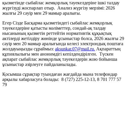
қызметінде сыбайлас жемқорлық тәуекелдеріне ішкі талдау
жүргізуді жоспарлап отыр. Анализ жүргізу мерзімі: 2026
жылғы 29 сәуір мен 29 мамыр аралығы.
Егер Сізде Басқарма қызметіндегі сыбайлас жемқорлық
тәуекелдеріне қатысты мәліметтер, сондай-ақ талдау
нысанының қызметін реттейтін нормативтік құқықтық
актілерді жетілдіру жөнінде ұсыныстар болса, 2026 жылғы 29
сәуір мен 20 мамыр аралығында келесі электрондық поштаға
жолдауыңызды сұраймыз:
aksunkar.07@mail.ru.
Ақпараттың
құпиялылығы мен анонимдігі кепілдендірілген. Түскен
ақпарат сыбайлас жемқорлық тәуекелдерін жою бойынша
ұсыныстар әзірлеуге пайдаланылады.
Қосымша сұрақтар туындаған жағдайда мына телефондар
арқылы хабарласуға болады: 8 (727) 225-12-13, 8 701 777 57
79