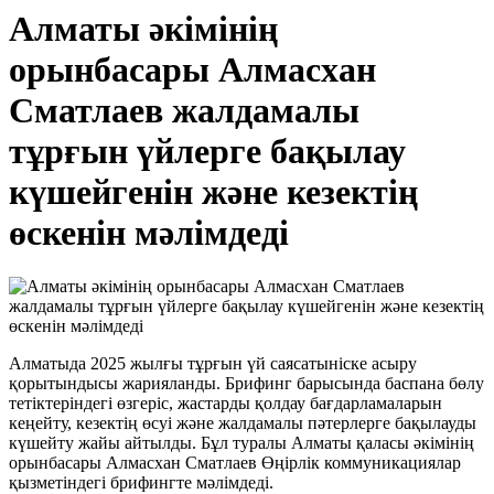
Алматы әкімінің
орынбасары Алмасхан
Сматлаев жалдамалы
тұрғын үйлерге бақылау
күшейгенін және кезектің
өскенін мәлімдеді
Алматыда 2025 жылғы тұрғын үй саясатыніске асыру
қорытындысы жарияланды. Брифинг барысында баспана бөлу
тетіктеріндегі өзгеріс, жастарды қолдау бағдарламаларын
кеңейту, кезектің өсуі және жалдамалы пәтерлерге бақылауды
күшейту жайы айтылды. Бұл туралы Алматы қаласы әкімінің
орынбасары Алмасхан Сматлаев Өңірлік коммуникациялар
қызметіндегі брифингте мәлімдеді.