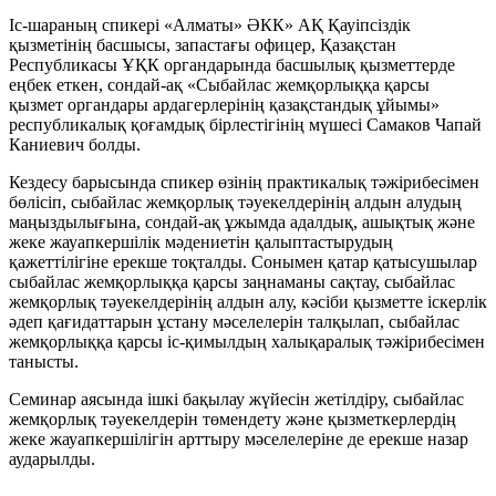
Іс-шараның спикері «Алматы» ӘКК» АҚ Қауіпсіздік
қызметінің басшысы, запастағы офицер, Қазақстан
Республикасы ҰҚК органдарында басшылық қызметтерде
еңбек еткен, сондай-ақ «Сыбайлас жемқорлыққа қарсы
қызмет органдары ардагерлерінің қазақстандық ұйымы»
республикалық қоғамдық бірлестігінің мүшесі Самаков Чапай
Каниевич болды.
Кездесу барысында спикер өзінің практикалық тәжірибесімен
бөлісіп, сыбайлас жемқорлық тәуекелдерінің алдын алудың
маңыздылығына, сондай-ақ ұжымда адалдық, ашықтық және
жеке жауапкершілік мәдениетін қалыптастырудың
қажеттілігіне ерекше тоқталды. Сонымен қатар қатысушылар
сыбайлас жемқорлыққа қарсы заңнаманы сақтау, сыбайлас
жемқорлық тәуекелдерінің алдын алу, кәсіби қызметте іскерлік
әдеп қағидаттарын ұстану мәселелерін талқылап, сыбайлас
жемқорлыққа қарсы іс-қимылдың халықаралық тәжірибесімен
танысты.
Семинар аясында ішкі бақылау жүйесін жетілдіру, сыбайлас
жемқорлық тәуекелдерін төмендету және қызметкерлердің
жеке жауапкершілігін арттыру мәселелеріне де ерекше назар
аударылды.