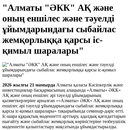
"Алматы "ӘКК" АҚ және
оның еншілес және тәуелді
ұйымдарындағы сыбайлас
жемқорлыққа қарсы іс-
қимыл шаралары"
2026 жылғы 21 мамырда
Алматы қаласы Кәсіпкерлік және
инвестициялар басқармасының алаңында «Алматы» ӘКК»
АҚ және оның еншілес әрі тәуелді ұйымдарының
қызметкерлеріне арналған ««Алматы» ӘКК» АҚ және оның
еншілес әрі тәуелді ұйымдарындағы сыбайлас жемқорлыққа
қарсы іс-қимыл шаралары» тақырыбында семинар-дәріс өтті.
Іс-шара құқықтық мәдениетті арттыру, адалдық қағидаттарын
нығайту және сыбайлас жемқорлық көріністеріне төзбеушілік
мәдениетін қалыптастыру мақсатында ұйымдастырылды.